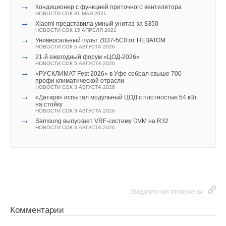
к экологичным решениям в области отопления.
→
Кондиционер с функцией приточного вентилятора
водогрейных котлов, термомасляных котлов (нагревателей
Современные системы обеспечивают эффективность
НОВОСТИ СОК 31 МАЯ 2021
теплоносителя), биомассовых/угольных котлов, котлов для
→
Xiaomi представила умный унитаз за $350
на 200–40
0
% выше по сравнению с традиционными
НОВОСТИ СОК 15 АПРЕЛЯ 2021
ТЭС, сосудов под давлением и т.д.
методами отопления», — сказал г-н Уддхав Сейбл, директор
→
Универсальный пульт Z037-5C0 от НЕВАТОМ
НОВОСТИ СОК 5 АВГУСТА 2026
по исследованиям в Meticulous Research.
→
Международная выставка Heat&Power‑2025 пройдет с 21 по
21-й ежегодный форум «ЦОД-2026»
НОВОСТИ СОК 5 АВГУСТА 2026
23 октября в Москве, в МВЦ «Крокус Экспо» (павильон 1,
Среди ведущих производителей, упомянутых в отчёте, —
→
«РУСКЛИМАТ Fest 2026» в Уфе собрал свыше 700
зал 1).
профи климатической отрасли
Daikin Industries, Mitsubishi Electric, LG Electronics, Panasonic,
НОВОСТИ СОК 3 АВГУСТА 2026
→
Samsung, Danfoss, Midea, Hitachi, Toshiba, Emerson,
«Датарк» испытал модульный ЦОД с плотностью 54 кВт
Выставку можно посетить бесплатно, получив
электронный
на стойку
Copeland, Tecumseh, Bristol Compressors, Bitzer, Johnson
НОВОСТИ СОК 3 АВГУСТА 2026
билет по промокоду
sok25
.
→
Controls и Carrier.
Samsung выпускает VRF-систему DVM на R32
НОВОСТИ СОК 3 АВГУСТА 2026
ИСТОЧНИК: ХОЛОДИЛЬНАЯ ИНДУСТРИЯ
Читайте по теме:
Читайте по теме:
Уведомления отключены
→
Универсальный пульт Z037-5C0 от НЕВАТОМ
→
Гибридный тепловой насос PV/T с одним общим
НОВОСТИ СОК 5 АВГУСТА 2026
испарителем
→
Комментарии
21-й ежегодный форум «ЦОД-2026»
НОВОСТИ СОК 5 АВГУСТА 2026
НОВОСТИ СОК 5 АВГУСТА 2026
→
21-й ежегодный форум «ЦОД-2026»