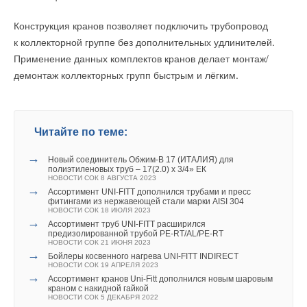
а также выгрузить их в pdf. В интерфейсе самого
контроллера на большом цветном дисплее можно
Конструкция кранов позволяет подключить трубопровод
Впервые специалисты компании-подрядчика и инженеры
посмотреть и настроить основные технологические
к коллекторной группе без дополнительных удлинителей.
Grundfos встретились с домовладельцем в феврале 2020
параметры.
Применение данных комплектов кранов делает монтаж/
года. На разработку проектного и технического решений, их
демонтаж коллекторных групп быстрым и лёгким.
согласование и подготовку сметы ушёл месяц, и в конце
У нового электронного контроллера широкие
марта было закуплено основное оборудование для системы
коммуникационные возможности. Помимо Ethernet и USB-
отопления. Монтажные работы начались в конце мая
портов он оснащен двумя портами RS-485. Один
и завершились к июлю.
используется для присоединения дополнительного модуля
Читайте по теме:
входов-выходов, второй — для подключения ECL4 Control
Следующий этап — монтаж оборудования системы
→
Новый соединитель Обжим-В 17 (ИТАЛИЯ) для
к системам диспетчеризации по протоколу Modbus RTU. По
полиэтиленовых труб – 17(2.0) х 3/4» ЕК
водоснабжения и котельной. Работы по её временной
Ethernet его можно также подключить к BMS или к облачной
НОВОСТИ СОК 8 АВГУСТА 2023
обвязке были завершены осенью. И к новогодним
→
Ассортимент UNI-FITT дополнился трубами и пресс
системе Danfoss Cloud-Control.
фитингами из нержавеющей стали марки AISI 304
праздникам газовый котёл запустили на контур радиаторов.
НОВОСТИ СОК 18 ИЮЛЯ 2023
В начале 2021 года обвязку закончили полностью, что
→
Ассортимент труб UNI-FITT расширился
Уже на этапе написания приложений алгоритмы
предизолированной трубой PE-RT/AL/PE-RT
позволило подключить тёплые полы, контур ГВС и систему
контроллера ECL4 адаптировались под систему Cloud-
НОВОСТИ СОК 21 ИЮНЯ 2023
приточно-вытяжной вентиляции с подогревом воздуха. После
→
Бойлеры косвенного нагрева UNI-FITT INDIRECT
Control, поэтому его интеграция не потребует никаких
НОВОСТИ СОК 19 АПРЕЛЯ 2023
этого осталось выполнить коммутацию электрической части
дополнительных затрат на программирование и наладку.
→
Ассортимент кранов Uni-Fitt дополнился новым шаровым
и настроить автоматику котельной.
краном с накидной гайкой
НОВОСТИ СОК 5 ДЕКАБРЯ 2022