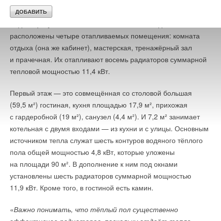
приточного воздуха решает проблему.
Ваше имя *
Радиаторы установлены на всех этажах. В подвале
расположены четыре отапливаемых помещения: комната
Ваш E-mail *
отдыха (она же кабинет), мастерская, тренажёрный зал
и прачечная. Их отапливают восемь радиаторов суммарной
тепловой мощностью 11,4 кВт.
Текст комментария
Первый этаж — это совмещённая со столовой большая
(59,5 м²) гостиная, кухня площадью 17,9 м², прихожая
с гардеробной (19 м²), санузел (4,4 м²). И 7,2 м² занимает
котельная с двумя входами — из кухни и с улицы. Основным
источником тепла служат шесть контуров водяного тёплого
пола общей мощностью 4,8 кВт, которые уложены
на площади 90 м². В дополнение к ним под окнами
установлены шесть радиаторов суммарной мощностью
11,9 кВт. Кроме того, в гостиной есть камин.
«
Важно понимать, что тёплый пол существенно