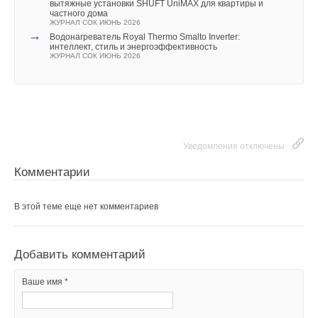
→
Экономика энергетики: стоимость электроэнергии от
вытяжные установки SHUFT UniMAX для квартиры и
СЭС с накопителями в ФРГ
частного дома
НОВОСТИ СОК 1 ИЮЛЯ 2026
ЖУРНАЛ СОК ИЮНЬ 2026
→
→
250 придорожных станций с солнечными панелями
Водонагреватель Royal Thermo Smalto Inverter:
построят в Казахстане
интеллект, стиль и энергоэффективность
НОВОСТИ СОК 23 ИЮНЯ 2026
ЖУРНАЛ СОК ИЮНЬ 2026
→
В РФ испытали безопасные и энергоемкие аккумуляторы
для электромобилей и БПЛА
НОВОСТИ СОК 19 ИЮНЯ 2026
Уведомления отключены
Комментарии
Уведомления отключены
Комментарии
В этой теме еще нет комментариев
В этой теме еще нет комментариев
Добавить комментарий
Ваше имя *
Добавить комментарий
Ваше имя *