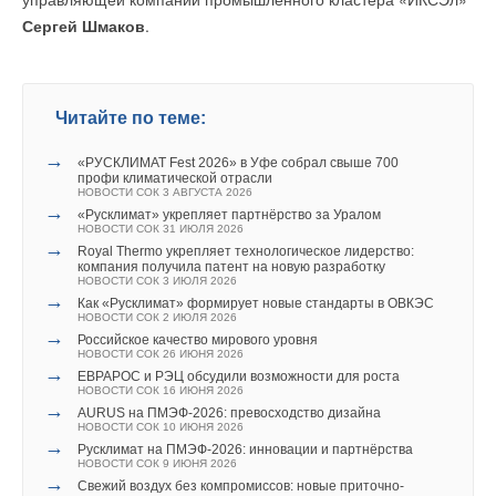
Ваше имя *
Комментарии
ИСТОЧНИК: E²NERGY
Сергей Шмаков
.
В этой теме еще нет комментариев
Ваш E-mail *
Читайте по теме:
Читайте по теме:
→
Тепловые насосы в связке с солнечной генерацией и
Добавить комментарий
накопителем снижают потребление на 60%
→
«РУСКЛИМАТ Fest 2026» в Уфе собрал свыше 700
Текст комментария
НОВОСТИ СОК 4 АВГУСТА 2026
профи климатической отрасли
→
Ваше имя *
В КНР ввели в строй «самую высоковольтную» СНЭ
НОВОСТИ СОК 3 АВГУСТА 2026
ёмкостью 9 ГВт*ч
→
«Русклимат» укрепляет партнёрство за Уралом
НОВОСТИ СОК 21 ИЮЛЯ 2026
НОВОСТИ СОК 31 ИЮЛЯ 2026
→
Росатом запустит гигафабрику литий-ионных батарей
→
Royal Thermo укрепляет технологическое лидерство:
для электроавтомобилей
Ваш E-mail *
компания получила патент на новую разработку
НОВОСТИ СОК 14 ИЮЛЯ 2026
НОВОСТИ СОК 3 ИЮЛЯ 2026
→
Постановление Правительства РФ №810 не решило
→
Как «Русклимат» формирует новые стандарты в ОВКЭС
вопрос техприсоединения для несетевых компаний
НОВОСТИ СОК 2 ИЮЛЯ 2026
НОВОСТИ СОК 8 ИЮЛЯ 2026
→
→
Текст комментария
Российское качество мирового уровня
Мировой спрос на энергию бьет рекорды: солнечная
НОВОСТИ СОК 26 ИЮНЯ 2026
генерация выросла на 30%
→
НОВОСТИ СОК 2 ИЮЛЯ 2026
ЕВРАРОС и РЭЦ обсудили возможности для роста
→
НОВОСТИ СОК 16 ИЮНЯ 2026
Водородный аккумулятор с неограниченным сроком
→
хранения
AURUS на ПМЭФ-2026: превосходство дизайна
НОВОСТИ СОК 1 ИЮЛЯ 2026
НОВОСТИ СОК 10 ИЮНЯ 2026
→
→
Установленная мощность солнечной и ветровой
Русклимат на ПМЭФ-2026: инновации и партнёрства
энергетики КНР превысит 2800 ГВт к 2030 году
НОВОСТИ СОК 9 ИЮНЯ 2026
НОВОСТИ СОК 1 ИЮЛЯ 2026
→
Свежий воздух без компромиссов: новые приточно-