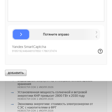
→
Тепловые насосы в связке с солнечной генерацией и
накопителем снижают потребление на 60%
НОВОСТИ СОК 4 АВГУСТА 2026
→
В КНР ввели в строй «самую высоковольтную» СНЭ
ёмкостью 9 ГВт*ч
НОВОСТИ СОК 21 ИЮЛЯ 2026
→
Росатом запустит гигафабрику литий-ионных батарей
для электроавтомобилей
НОВОСТИ СОК 14 ИЮЛЯ 2026
→
Постановление Правительства РФ №810 не решило
вопрос техприсоединения для несетевых компаний
НОВОСТИ СОК 8 ИЮЛЯ 2026
→
В Германии каждый второй владелец отказывается от
повторной покупки электромобиля
НОВОСТИ СОК 3 ИЮЛЯ 2026
→
Мировой спрос на энергию бьет рекорды: солнечная
генерация выросла на 30%
НОВОСТИ СОК 2 ИЮЛЯ 2026
→
Водородный аккумулятор с неограниченным сроком
хранения
НОВОСТИ СОК 1 ИЮЛЯ 2026
→
Установленная мощность солнечной и ветровой
энергетики КНР превысит 2800 ГВт к 2030 году
НОВОСТИ СОК 1 ИЮЛЯ 2026
→
Экономика энергетики: стоимость электроэнергии от
СЭС с накопителями в ФРГ
НОВОСТИ СОК 1 ИЮЛЯ 2026