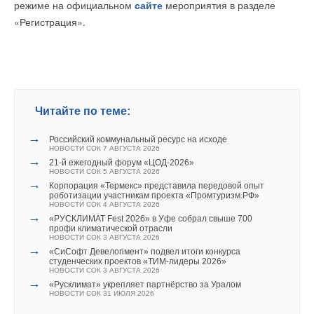
НОВОСТИ СОК 3 АВГУСТА 2026
режиме на официальном
сайте
мероприятия в разделе
с высокобезопасным покрытием используются для
→
«СиСофт Девелопмент» подвел итоги конкурса
«Регистрация».
студенческих проектов «ТИМ-лидеры 2026»
обеспечения двойной защиты аккумулятора Shenxing
», —
НОВОСТИ СОК 3 АВГУСТА 2026
говорится в сообщении производителя. «
Регулируя
→
«Русклимат» укрепляет партнёрство за Уралом
НОВОСТИ СОК 31 ИЮЛЯ 2026
температурное поле внутри элементов с помощью
→
Новый фирменный магазин Midea открылся в Сургуте
интеллектуальных алгоритмов, компания CATL создала
НОВОСТИ СОК 29 ИЮЛЯ 2026
→
систему тестирования неисправностей в реальном
Aquatherm Almaty 2026: ключевая платформа для
развития инженерных систем Центральной Азии
Читайте по теме:
времени, которая может решить проблемы, возникающие
НОВОСТИ СОК 27 ИЮЛЯ 2026
→
Новая автоматическая система умягчения JUDO i-soft
при быстрой дозарядке, обеспечивая высокий уровень
→
PRO L
Российский коммунальный ресурс на исходе
безопасности батареи Shenxing
».
НОВОСТИ СОК 20 ИЮЛЯ 2026
НОВОСТИ СОК 7 АВГУСТА 2026
→
21-й ежегодный форум «ЦОД-2026»
НОВОСТИ СОК 5 АВГУСТА 2026
Массовое производство нового аккумулятора начнется до
→
Корпорация «Термекс» представила передовой опыт
конца года, а первые электромобили, оснащенные Shenxing,
роботизации участникам проекта «Промтуризм.РФ»
НОВОСТИ СОК 4 АВГУСТА 2026
появятся на рынке в первом квартале 2024 года, сообщает
→
«РУСКЛИМАТ Fest 2026» в Уфе собрал свыше 700
компания.
профи климатической отрасли
Уведомления отключены
НОВОСТИ СОК 3 АВГУСТА 2026
→
«СиСофт Девелопмент» подвел итоги конкурса
Напомним, что LFP-аккумуляторы не содержат кобальт.
Комментарии
студенческих проектов «ТИМ-лидеры 2026»
НОВОСТИ СОК 3 АВГУСТА 2026
Переход на них при создании электромобилей снижает
→
«Русклимат» укрепляет партнёрство за Уралом
остроту проблемы (потенциальной) недостаточности этого
НОВОСТИ СОК 31 ИЮЛЯ 2026
В этой теме еще нет комментариев
металла в процессе энергетического перехода