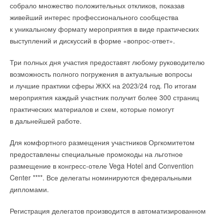
с рейтингом 4C (полная зарядка/разрядка за 15 минут).
собрало множество положительных откликов, показав
живейший интерес профессионального сообщества
Об ЭкваТэк
:
Функции безопасности включают модернизированный
к уникальному формату мероприятия в виде практических
электролит, сепаратор с защитным покрытием и алгоритмы
Международная выставка оборудования технологий для
выступлений и дискуссий в форме «вопрос-ответ».
регулирования температуры.
водной отрасли ЭкваТэк — 2023 пройдет уже в 17 раз.
Три полных дня участия предоставят любому руководителю
Компания также заявила, что технология обеспечивает
400+ компаний — производителей оборудования
возможность полного погружения в актуальные вопросы
быстрое извлечение ионов лития и быструю реакцию
и поставщиков техники и технологий для водоподготовки,
и лучшие практики сферы ЖКХ на 2023/24 год. По итогам
на сигналы зарядки, включая инновационный графит,
водоснабжения, водоотведения, очистки сточных вод ждут
мероприятия каждый участник получит более 300 страниц
который улучшил скорость интеркаляции литий-ионов за счет
вас 12–14 сентября 2023 в Крокус Экспо (Москва).
практических материалов и схем, которые помогут
изменения свойств поверхности графита для увеличения
в дальнейшей работе.
каналов интеркаляции, сокращения интеркаляционных
расстояний и снижения сопротивления.
Для комфортного размещения участников Оргкомитетом
Читайте по теме:
предоставлены специальные промокоды на льготное
Более того, формула электролита снижает вязкость
размещение в конгресс-отеле Vega Hotel and Convention
→
21-й ежегодный форум «ЦОД-2026»
электролита для улучшения проводимости, а более тонкая
НОВОСТИ СОК 5 АВГУСТА 2026
Center ****. Все делегаты номинируются федеральными
межфазная пленка (SEI) также снижает сопротивление
→
Корпорация «Термекс» представила передовой опыт
дипломами.
роботизации участникам проекта «Промтуризм.РФ»
движению литий-ионов.
НОВОСТИ СОК 4 АВГУСТА 2026
→
«РУСКЛИМАТ Fest 2026» в Уфе собрал свыше 700
Регистрация делегатов производится в автоматизированном
профи климатической отрасли
«
Модернизированный электролит и сепаратор