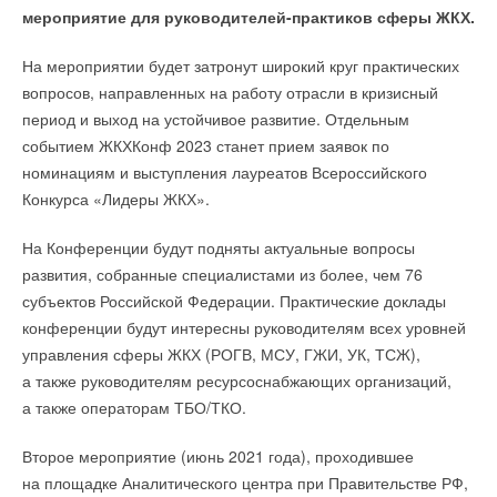
мероприятие для руководителей-практиков сферы ЖКХ.
Китайская компания CATL, крупнейший производитель
ЭкваТэк — 2023 приглашает принять участие в сессии
литий-ионных аккумуляторов в мире, объявила о
На мероприятии будет затронут широкий круг практических
«Правовое регулирование сброса сточных вод в водные
создании новой «супер-быстрозаряжаемой» литий-
вопросов, направленных на работу отрасли в кризисный
объекты: практика правоприменения, планируемые
железо-фосфатной (LFP) батарей Shenxing для
период и выход на устойчивое развитие. Отдельным
изменения» на форуме ЭкваТэк (13 сентября 2023).
электромобилей.
событием ЖКХКонф 2023 станет прием заявок по
номинациям и выступления лауреатов Всероссийского
Главные темы: правовое регулирование сброса стоков,
По утверждению компании, полностью заряженная батарей
Конкурса «Лидеры ЖКХ».
проекты в области очистки сточных вод, программы
обеспечивает запас хода в 700 километров, а всего 10 минут
повышения экологической эффективности, механизмы
зарядки дают возможность проехать 400 км.
На Конференции будут подняты актуальные вопросы
получения КЭР, разработка нормативных документов.
развития, собранные специалистами из более, чем 76
Согласно компании, при комнатной температуре
субъектов Российской Федерации. Практические доклады
В Сессии примут участие представители Минстроя РФ
аккумулятор заряжается до 8
0
% за 10 минут. В холодную
конференции будут интересны руководителям всех уровней
и региональных министерств, российского экологического
погоду, когда температура опускается до −10 C, технология
управления сферы ЖКХ (РОГВ, МСУ, ГЖИ, УК, ТСЖ),
общества, юридических компаний, инженеры-экологи
контроля температуры быстро нагревает элементы до
а также руководителям ресурсоснабжающих организаций,
водоканалов и промышленных предприятий, коллеги из
оптимального рабочего диапазона, обеспечивая заряд с 0 до
а также операторам ТБО/ТКО.
научных и проектных организаций.
8
0
% за 30 минут.
Второе мероприятие (июнь 2021 года), проходившее
Присоединяйтесь и получайте новые знания в сфере
CATL сообщает, что Shenxing — это первая LFP батарея
на площадке Аналитического центра при Правительстве РФ,
правового регулирования сброса сточных вод.