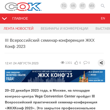
TG
VK
RT
MX
ГЛАВНОЕ
EN
Новые аспекты правового регулирования сброса
CATL выпустил «супер-быстрозаряжаемую»
ЛЕНТА НОВОСТЕЙ
ВЕБИНАРЫ И КОНФЕРЕНЦИИ
ВЫСТАВ
сточных вод на ЭкваТэк
батарею для электромобилей
III Всероссийский семинар-конференция ЖКХ
Конф 2023
11:58 24 АВГУСТА 2023
11:58 24 АВГУСТА 2023
1192
1767
2
1
0
0
12:41 24 АВГУСТА 2023
1301
6
0
20–22 декабря 2023 года, в Москве, на площадке
конгресс-центра Vega Convention Center пройдет III
Всероссийский практический семинар-конференция
«ЖКХКонф 2023». Это закрытое профессиональное