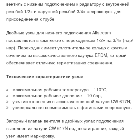
вентиль с нижним подключением к радиатору с внутренней
опасность подтопления близлежащих территорий, а также
отопление и охлаждение, как традиционное, но также в
резьбой 1/2» и наружней резьбой 3/4» «евроконус» для
попадания загрязняющих веществ в реку.
первую очередь при помощи энергоэффективных
присоединения к трубе.
напольных и потолочных систем,
«КНС-12 находится рядом с Ангарой, поэтому очень важно
системы учета потребляемой энергии,
Двойные узлы для нижнего подключения Altstream
сохранить благоприятную экологическую обстановку. В связи
водоснабжение,
арматура для газовых сетей,
поставляются в комплекте с переходником 1/2» на 3/4» (нар/
с этим было принято решение установить оборудование
оборудование и решения, направленные на
нар). Переходник имеет уплотнительное кольцо с круглым
GRUNDFOS, которое отлично себя зарекомендовало на
использование возобновляемых источников энергии,
сечением из высококачественного каучука EPDM, который
многих подобных объектах и помогает снизить вероятность
арматура для систем пожаротушения.
обеспечивает отличную герметизацию соединения.
возникновения чрезвычайных ситуаций, – комментирует
Сергей Обуздин, начальник аварийно-диспетчерской службы
Технические характеристики узла:
МУП «Водоканал». – Также немаловажным фактором при
В соответствии с данным разделением представлена
выборе оборудования стала доступность сервисного
продукция компании, системные решения и примеры
максимальная рабочая температура – 110°С;
обслуживания, которое компания «
ГРУНДФОС
» всегда
реализации на знаковых объектах по всему миру, среди
максимальное рабочее давление – 10 бар;
предоставляет в кратчайшие сроки и с неизменно высоким
которых – самое высокое здание в мире, башня Бурдж
узел изготовлен из высококачественной латуни CW 617N;
универсальная совместимость с фитингами «евроконус».
качеством».
Халифа в Дубаи, высочайший в Западной Европе небоскреб
The Shard в Лондоне. В базу объектов также вносятся здания
Запорный клапан вентиля в двойных узлах подключения
На объекте смонтировано 3 насоса GRUNDFOS серии S
в России, которых за 20-летнюю деятельность в нашей
выполнен из латуни CW 617N под шестигранник, каждый
(мощностью 115 кВт каждый), а также интеллектуальная
стране было укомплектовано значительное количество.
узел имеет маркировку.
система управления серии Control DC со встроенными