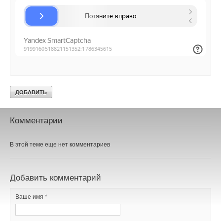
НОВОСТИ СОК 18 ФЕВРАЛЯ 2022
→
Grundfos Product Center переходит на новый
улучшенный интерфейс
НОВОСТИ СОК 10 ФЕВРАЛЯ 2022
→
«Грундфос» стал партнёром проекта «Дети солнца»
НОВОСТИ СОК 21 ЯНВАРЯ 2022
Уведомления отключены
Комментарии
В этой теме еще нет комментариев
Добавить комментарий
Ваше имя *