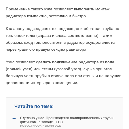
преобразователями частоты. «Такое решение позволяет
На сайте представлена также вся техническая документация,
Применение такого узла позволяет выполнить монтаж
работать насосам в оптимальном режиме
сертификаты, программы для проектирования и модели для
радиатора компактно, эстетично и быстро.
энергопотребления. Применяемая система управления
программ трехмерного моделирования. Удобная система
имеет уникальную функцию энергооптимизации, которая
поиска поможет пользователям быстро найти требуемую
К клапану подсоединяются подающая и обратная труба по
автоматически выводит насосы на режим наименьшего
информацию.
теплоносителю (справа и слева соответственно). Таким
удельного энергопотребления (расход электроэнергии на м3
образом, вход теплоносителя в радиатор осуществляется
Новый сайт Giacomini адаптирован к просмотру на
перекачанной жидкости). Это позволяет дополнительно
через крайнюю правую секцию радиатора.
мобильных устройствах и планшетных компьютерах. Новое
сэкономить до 10-20% электроэнергии по сравнению со
программное ядро позволяет производить быструю загрузку
стандартными режимами управления преобразователями
Узел позволяет сделать подключение радиатора из пола
страниц сайта. Сайт Giacomini на русском языке доступен по
частоты», – рассказывает Михаил Борисов, руководитель
(прямой узел) или стены (угловой узел), скрыв при этом
адресу www.giacomini.ru.
направления «Системы автоматизации и управления»
большую часть трубы в стяжке пола или стены и не нарушив
компании «ГРУНДФОС».
целостности интерьера в помещении.
Реконструированная насосная станция работает полностью
Читайте по теме:
в автоматическом режиме. Управление осуществляется из
единого диспетчерского пункта. Это позволит сократить
Читайте по теме:
→
Тёплый пол Giacomini — решение в комплекте!
ЖУРНАЛ СОК МАЙ 2026
затраты на обслуживание КНС, а также снизить вероятность
→
→
Инновационные воздухоотводчики с встроенным
Сделано у нас. Производство полипропиленовых труб и
аварийных ситуаций.
фильтром Giacomini
фитингов на заводе TEBO
НОВОСТИ СОК 10 ДЕКАБРЯ 2025
НОВОСТИ СОК 7 ИЮНЯ 2023