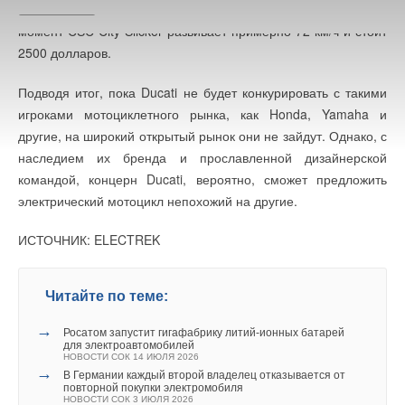
Самый доступный электрический мотоцикл на данный
момент CSC City Slicker развивает примерно 72 км/ч и стоит
2500 долларов.
Подводя итог, пока Ducati не будет конкурировать с такими
игроками мотоциклетного рынка, как Honda, Yamaha и
другие, на широкий открытый рынок они не зайдут. Однако, с
наследием их бренда и прославленной дизайнерской
командой, концерн Ducati, вероятно, сможет предложить
электрический мотоцикл непохожий на другие.
ИСТОЧНИК: ELECTREK
Читайте по теме:
→
Росатом запустит гигафабрику литий-ионных батарей
для электроавтомобилей
НОВОСТИ СОК 14 ИЮЛЯ 2026
→
В Германии каждый второй владелец отказывается от
повторной покупки электромобиля
НОВОСТИ СОК 3 ИЮЛЯ 2026