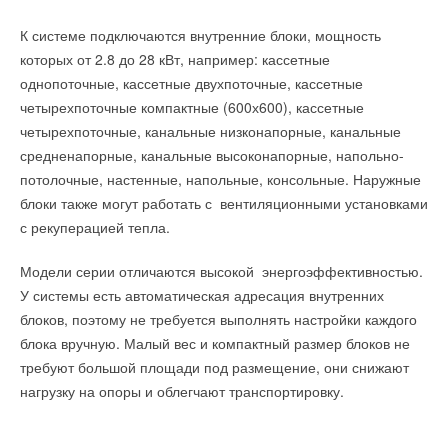
применению технологии обработки инновационным
Комментарии
К системе подключаются внутренние блоки, мощность
реагентом на основе поверхностно активных веществ
Уведомления отключены
которых от 2.8 до 28 кВт, например: кассетные
запатентованным специалистами компании методом.
В этой теме еще нет комментариев
однопоточные, кассетные двухпоточные, кассетные
Комментарии
четырехпоточные компактные (600х600), кассетные
четырехпоточные, канальные низконапорные, канальные
Добавить комментарий
В этой теме еще нет комментариев
Читайте по теме:
средненапорные, канальные высоконапорные, напольно-
Ваше имя *
потолочные, настенные, напольные, консольные. Наружные
→
МОЭК внедряет разработанный по собственной
блоки также могут работать с вентиляционными установками
Добавить комментарий
программе НИОКР новый течеискатель
НОВОСТИ СОК 20 ИЮЛЯ 2026
с рекуперацией тепла.
→
Установлен порядок восстановления паспортов
Ваш E-mail *
Ваше имя *
трубопроводной арматуры
НОВОСТИ СОК 13 ИЮЛЯ 2026
Модели серии отличаются высокой энергоэффективностью.
→
Трубы КОРСИС ПЛЮС Группы ПОЛИПЛАСТИК
У системы есть автоматическая адресация внутренних
включены в Реестр инноваций Росатома
Ваш E-mail *
Текст комментария
НОВОСТИ СОК 8 ИЮЛЯ 2026
блоков, поэтому не требуется выполнять настройки каждого
→
Запуск производства противопожарных труб РОСТерм
блока вручную. Малый вес и компактный размер блоков не
НОВОСТИ СОК 16 ИЮНЯ 2026
→
Новые штампованные отводы НЕВАТОМ
требуют большой площади под размещение, они снижают
НОВОСТИ СОК 4 ИЮНЯ 2026
Текст комментария
нагрузку на опоры и облегчают транспортировку.
→
Система Качества РЕХАУ: как цифровые технологии
помогают защитить рынок от подделок
ЖУРНАЛ СОК ИЮНЬ 2026
→
Компания РОСТерм запустила производство труб