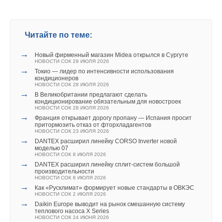
БАЛТИЕЦ
НОВОСТИ СОК 26 МАЯ 2026
→
К 2030 году трубопроводы России будут под
наблюдением роботов и технологий ИИ
НОВОСТИ СОК 25 МАЯ 2026
Читайте по теме:
→
В Москве завершился отопительный сезон
НОВОСТИ СОК 12 МАЯ 2026
→
Новый фирменный магазин Midea открылся в Сургуте
→
В России вводится новый вид госконтроля за качеством
НОВОСТИ СОК 29 ИЮЛЯ 2026
промышленной продукции
→
Токио — лидер по интенсивности использования
НОВОСТИ СОК 12 МАЯ 2026
кондиционеров
НОВОСТИ СОК 28 ИЮЛЯ 2026
→
В Великобритании предлагают сделать
кондиционирование обязательным для новостроек
НОВОСТИ СОК 28 ИЮЛЯ 2026
→
Франция открывает дорогу пропану — Испания просит
притормозить отказ от фторхладагентов
НОВОСТИ СОК 23 ИЮЛЯ 2026
Уведомления отключены
→
DANTEX расширил линейку CORSO Inverter новой
моделью 07
Комментарии
НОВОСТИ СОК 8 ИЮЛЯ 2026
→
DANTEX расширил линейку сплит-систем большой
производительности
В этой теме еще нет комментариев
НОВОСТИ СОК 8 ИЮЛЯ 2026
→
Как «Русклимат» формирует новые стандарты в ОВКЭС
НОВОСТИ СОК 2 ИЮЛЯ 2026
→
Daikin Europe выводит на рынок смешанную систему
Добавить комментарий
теплового насоса X Series
НОВОСТИ СОК 24 ИЮНЯ 2026