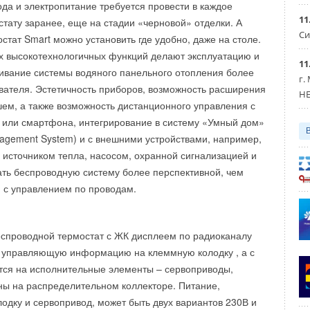
а и электропитание требуется провести в каждое
11
тату заранее, еще на стадии «черновой» отделки. А
Си
рудование
стат Smart можно установить где удобно, даже на столе.
х высокотехнологичных функций делают эксплуатацию и
11
ивание системы водяного панельного отопления более
г.
Уведомления отключены
вателя. Эстетичность приборов, возможность расширения
HE
ем, а также возможность дистанционного управления с
или смартфона, интегрирование в систему «Умный дом»
nagement System) и с внешними устройствами, например,
источником тепла, насосом, охранной сигнализацией и
тать беспроводную систему более перспективной, чем
 с управлением по проводам.
спроводной термостат с ЖК дисплеем по радиоканалу
т управляющую информацию на клеммную колодку , а с
тся на исполнительные элементы – сервоприводы,
ы на распределительном коллекторе. Питание,
одку и сервопривод, может быть двух вариантов 230В и