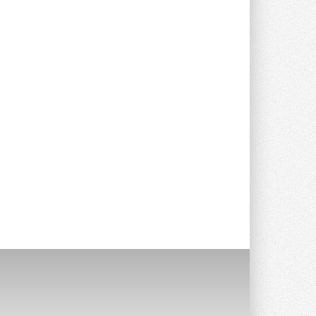
Группа «Теплолюкс» открыла
новую производственную
площадку
Открытие нового завода состоялось
сегодня в Мытищах ...
29 ИЮЛЯ 2026
Stiebel Eltron — спонсирует
международные соревнования
25 спортсменов, выступающих в
прыжках с трамплина и лыжном
двоеборье на международных ...
29 ИЮЛЯ 2026
Новый фирменный магазин
Midea открылся в Сургуте
Компания «Даичи» совместно с
партнером «Энердрим» открыла новый
фирменный магазин Midea в Сургуте ...
29 ИЮЛЯ 2026
Токио — лидер по
интенсивности использования
кондиционеров
Данные получены в ходе очередного