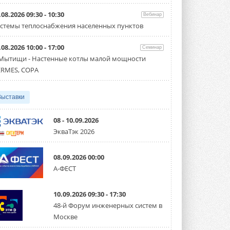
Организатором выступил торгово-
производственный холдинг ...
.08.2026 09:30 - 10:30
Вебинар
3 АВГУСТА 2026
стемы теплоснабжения населенных пунктов
«Датарк» испытал модульный
.08.2026 10:00 - 17:00
ЦОД с плотностью 54 кВт на
Семинар
стойку
 Мытищи - Настенные котлы малой мощности
Испытания прошли на собственной
RMES, COPA
производственной площадке и были ...
3 АВГУСТА 2026
Выставки
Samsung выпускает VRF-
систему DVM на R32
Линейка включает семь типоразмеров
08 - 10.09.2026
производительностью от 22,4 до 56 кВт.
ЭкваТэк 2026
Суммарная длина трубопроводов ...
3 АВГУСТА 2026
08.09.2026 00:00
«СиСофт Девелопмент» подвел
А-ФЕСТ
итоги конкурса студенческих
проектов «ТИМ-лидеры 2026»
Новый сезон конкурса «ТИМ-лидеры»
10.09.2026 09:30 - 17:30
стартует уже в сентябре 2026 года ...
3 АВГУСТА 2026
48-й Форум инженерных систем в
Москве
«Русклимат» укрепляет