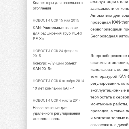
эксплуатации отопи
система 2020 года
от страницы, отоб
Коллекторы для панельного
2022
отопления
зависимости от конк
решения по их ликв
Обновления корзины на
«Дети – цветы жизни
НОВОСТИ СОК 29 ноября
Автоматика для вод
OpenDanfoss
2019
НОВОСТИ СОК 15 мая 2015
проводная KAN-ther
Сплит-система Pular от
KAN: Уникальные головки
НОВОСТИ СОК 2 февраля
сервоприводами про
GREE
для расширения труб PE-RT
2022
Беспроводная авто
PE-Xc
Danfoss расширил
НОВОСТИ СОК 28 мая 2019
возможности программы
НОВОСТИ СОК 24 февраля
Компании ЕВРОКЛИМАТ
Hexact
Энергосбережение 
2015
исполняется 25 лет
системы отопления,
Конкурс «Лучший объект
НОВОСТИ СОК 27 декабря
KAN 2015»
2021
использовать ее е
НОВОСТИ СОК 27 марта 2019
температурой KAN-t
Председатель совета
Моющийся бытовой
НОВОСТИ СОК 6 октября 2014
директоров Danfoss Йорген
кондиционер G-Tech
регулирования, кот
Мадс Клаусен удостоен
10 лет компании КАН-Р
эксплуатационные в
Ордена Дружбы
термостата к серво
НОВОСТИ СОК 4 марта 2014
Тэги:
Группа компаний ЕВРОКЛИМАТ
Кондиционе
монтажные работы, 
НОВОСТИ СОК 22 декабря
Новое решение для
2021
проводов, а также 
удаленного регулирования
«Данфосс» расширяет
и монтажа теплых п
«теплого пола»
Комментарии
производство в России
согласовать с диза