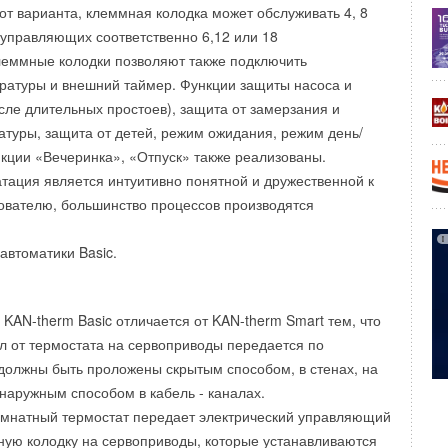
 от варианта, клеммная колодка может обслуживать 4, 8
 управляющих соответственно 6,12 или 18
леммные колодки позволяют также подключить
ратуры и внешний таймер. Функции защиты насоса и
осле длительных простоев), защита от замерзания и
атуры, защита от детей, режим ожидания, режим день/
кции «Вечеринка», «Отпуск» также реализованы.
атация является интуитивно понятной и дружественной к
ователю, большинство процессов производятся
автоматики Basic.
 KAN-therm Basic отличается от KAN-therm Smart тем, что
 от термостата на сервоприводы передается по
должны быть проложены скрытым способом, в стенах, на
 наружным способом в кабель - каналах.
омнатный термостат передает электрический управляющий
ную колодку на сервоприводы, которые устанавливаются