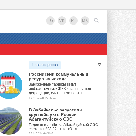
TG
VK
RT
MX
EN
Новости рынка
Российский коммунальный
ресурс на исходе
Заниженные тарифы ведут
инфраструктуру ЖКХ к дальнейшей
деградации, считают эксперты ...
19 ЧАСОВ НАЗАД
В Забайкалье запустили
крупнейшую в России
Абагайтуйскую СЭС
Годовая выработка Абагайтуйской СЭС
составит 223 221 тыс. кВт-ч ...
22 ЧАСА НАЗАД