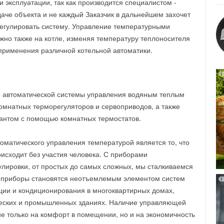
и эксплуатации, так как производится специалистом -
призом для детей стал праздничный обед и веселое
вочным схемам. Эта информация доступна для устройств
аче объекта и не каждый Заказчик в дальнейшем захочет
ссиональных аниматоров.
егулировать систему. Управление температурными
но также на котле, изменяя температуру теплоносителя
ники встретили волонтеров уже у самых ворот интерната,
ol предлагает на выбор два графических метода поиска
применения различной котельной автоматики.
адавали много вопросов и старались чем-нибудь помочь.
прессора: внешний вид компрессора Danfoss Turbocor
ьзователю информацию об устранении неполадок на
ребята поначалу немного стеснялись, но потом активно
вид компрессора Danfoss Turbocor в разрезе предоставляет
х конкурсах и викторинах праздничной программы. Ну а
рмацию об устранении неполадок на уровне компонентов.
 автоматической системы управления водяным теплым
помощью аквагрима пользовались такой популярностью,
мнатных терморегуляторов и сервоприводов, а также
льзователь выбирает интересующий его сегмент,
ыстроилась огромная очередь из желающих.
антом с помощью комнатных термостатов.
равляет пользователя на веб-страницу, где он может
справностей на уровне системы или компонента. После
иятия прошло вручение призов и праздничный обед.
матического управления температурой является то, что
неисправности определены, можно перейти к поиску
исходит без участия человека. С приборами
неисправности.
льном удалении от больших городов, Ильинская
улировки, от простых до самых сложных, мы сталкиваемся
-интернат значительно обделена общественным
 приборы становятся неотъемлемым элементом систем
емую причину, с помощью приложения TurboTool можно
сь один на один со своими проблемами. Поэтому для
ции и кондиционирования в многоквартирных домах,
зможных решений, к которому приложены описания
й Ильинской школы-интерната был столь очевидным.
ческих и промышленных зданиях. Наличие управляющей
мых для устранения конкретных симптомов. Для того
готворительной деятельности старается выбирать
не только на комфорт в помещении, но и на экономичность
и быстро диагностировать и устранять неполадки, переход
ся, хоть это порой и очень нелегко.