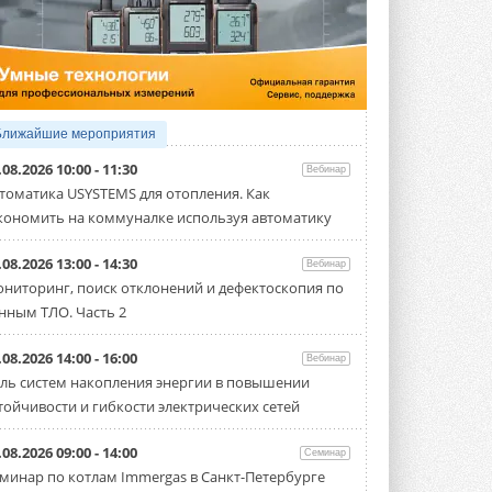
5 АВГУСТА 2026
21-й ежегодный форум
«ЦОД-2026»
Мероприятие пройдет 2-3 сентября в
отеле Radisson Slavyanskaya. Форум
посетит более двух тысяч участников ...
Ближайшие мероприятия
5 АВГУСТА 2026
.08.2026 10:00 - 11:30
Вебинар
Китайская Shenling представила
томатика USYSTEMS для отопления. Как
линейку тепловых насосов
кономить на коммуналке используя автоматику
«воздух-вода» на R290
Серия ThermaX R290 All-In-One
включает три модели ...
.08.2026 13:00 - 14:30
Вебинар
4 АВГУСТА 2026
ниторинг, поиск отклонений и дефектоскопия по
нным ТЛО. Часть 2
Тепловые насосы в связке с
солнечной генерацией и
накопителем снижают
.08.2026 14:00 - 16:00
Вебинар
потребление на 60%
ль систем накопления энергии в повышении
Исследователи из Италии установили ...
тойчивости и гибкости электрических сетей
4 АВГУСТА 2026
«РУСКЛИМАТ Fest 2026» в Уфе
.08.2026 09:00 - 14:00
Семинар
собрал свыше 700 профи
минар по котлам Immergas в Санкт-Петербурге
климатической отрасли