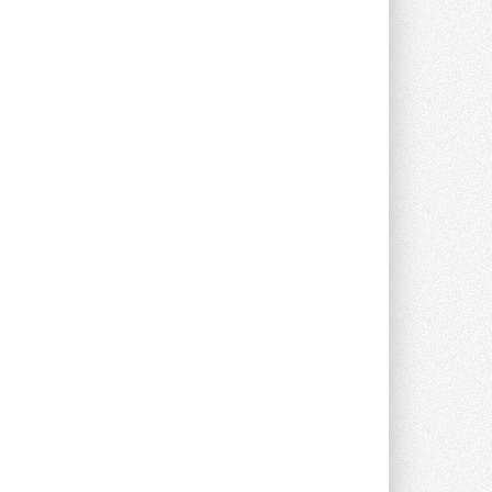
Уже через месяц в России
можно будет устанавливать
солнечные панели в МКД
С 1 сентября снимается запрет на
микрогенерацию в многоквартирных ...
30 ИЮЛЯ 2026
Канальные вентиляторы с ЕС-
двигателями Sysimple TRS EC
Poti
Новинка от Системэйр —
прямоугольный канальный ...
30 ИЮЛЯ 2026
Краска для окон: как выбрать
состав, который не
растрескается после первой
зимы
Частые вопросы о краске для окон ...
30 ИЮЛЯ 2026
СИЭНПИ РУС представила
новую серию консольных
насосов NM
Усовершенствованная гидравлика
помогает снизить энергопотребление ...
30 ИЮЛЯ 2026