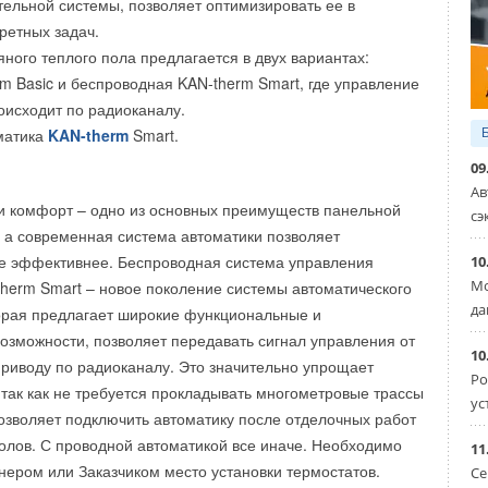
тельной системы, позволяет оптимизировать ее в
ражающей симптомы неполадок к странице содержащей
ретных задач.
идации устроен максимально просто.
!» А цветам, как известно, требуется уход и внимание.
яного теплого пола предлагается в двух вариантах:
m Basic и беспроводная KAN-therm Smart, где управление
исходит по радиоканалу.
матика
KAN-therm
Smart.
09
Ав
и комфорт – одно из основных преимуществ панельной
сэ
 а современная система автоматики позволяет
ще эффективнее. Беспроводная система управления
10
Мо
herm Smart – новое поколение системы автоматического
да
орая предлагает широкие функциональные и
озможности, позволяет передавать сигнал управления от
10
приводу по радиоканалу. Это значительно упрощает
Ро
ры бытовые
так как не требуется прокладывать многометровые трассы
ус
позволяет подключить автоматику после отделочных работ
олов. С проводной автоматикой все иначе. Необходимо
11
Уведомления отключены
йнером или Заказчиком место установки термостатов.
Се