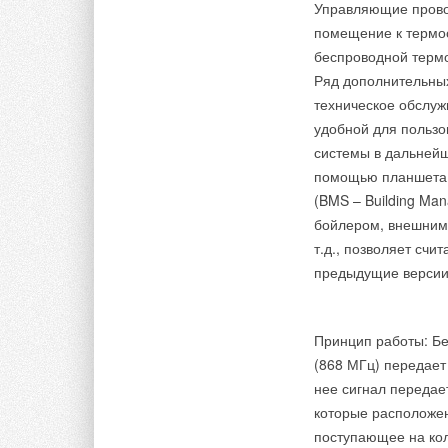
Управляющие провод
В этой теме еще нет комментариев
помещение к термос
Тэги:
Данфосс
Бренд Danfoss
Холодильное обо
беспроводной термо
Ряд дополнительны
Добавить комментарий
техническое обслуж
Комментарии
удобной для пользо
Ваше имя *
Ваш E-mail *
системы в дальнейш
В этой теме еще нет комментариев
помощью планшета 
(BMS – Building Ma
бойлером, внешним 
Текст комментария
Добавить комментарий
т.д., позволяет счи
предыдущие версии
Ваше имя *
Ваш E-mail *
Принцип работы: Бе
(868 МГц) передае
Текст комментария
нее сигнал передае
которые расположен
поступающее на кол