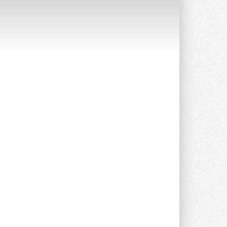
опроса Daikin о восприятии жары ...
28 ИЮЛЯ 2026
CDU производства LG прошёл
валидацию NVIDIA для ИИ-дата-
центров
Компания становится официальным
партнёром NVIDIA по системам ...
28 ИЮЛЯ 2026
В Великобритании предлагают
сделать кондиционирование
обязательным для новостроек
Либеральные демократы внесли
предложение оснащать все новые ...
1
28 ИЮЛЯ 2026
В Подмосковье запустят
производство холодильной
техники и теплообменного
оборудования
Проект реализует компания «ВЕЗА» ...
28 ИЮЛЯ 2026
Ридан объявил о старте продаж
автоматического
балансировочного клапана