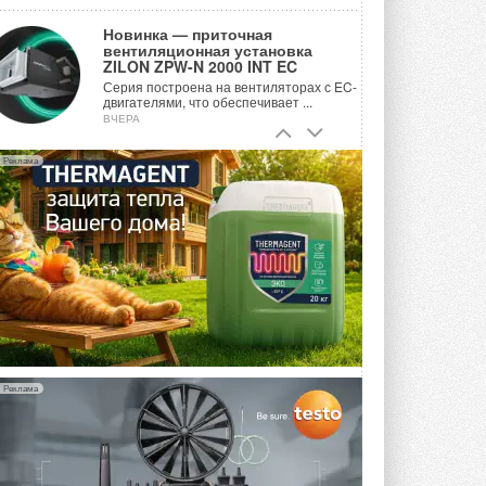
Новинка — приточная
вентиляционная установка
ZILON ZPW-N 2000 INT EC
Серия построена на вентиляторах с EC-
двигателями, что обеспечивает ...
ВЧЕРА
Учёные ЮУрГУ создали
Реклама
каскадную установку,
объединяющую солнечную и
геотермальную энергию
Природосберегающие технологии ...
6 АВГУСТА 2026
Для Арктики создали
технологию защиты
ветрогенераторов от аварий
Разработка учитывает влияние
мерзлоты, обледенения и снеговых ...
6 АВГУСТА 2026
Реклама
Гибридный тепловой насос PV/T
с одним общим испарителем
Исследователи предложили
конструкцию двухисточникового ...