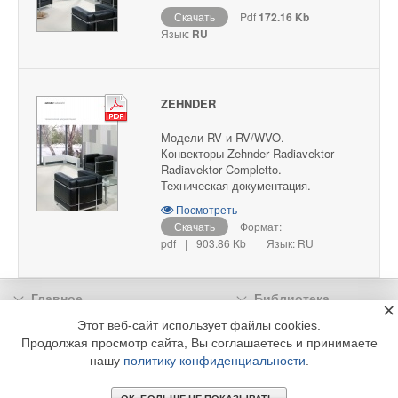
Скачать
Pdf
172.16 Kb
Язык:
RU
ZEHNDER
Модели RV и RV/WVO.
Конвекторы Zehnder Radiavektor-
Radiavektor Completto.
Техническая документация.
Посмотреть
Скачать
Формат:
pdf
|
903.86 Kb
Язык: RU
Главное
Библиотека
×
Подписка
Реклама
Этот веб-сайт использует файлы cookies.
Продолжая просмотр сайта, Вы соглашаетесь и принимаете
Информация
нашу
политику конфиденциальности
.
© 2002 - 2026 OOO Издательский дом «МЕДИА ТЕХНОЛОДЖИ» +7 (495) 665-00-
00