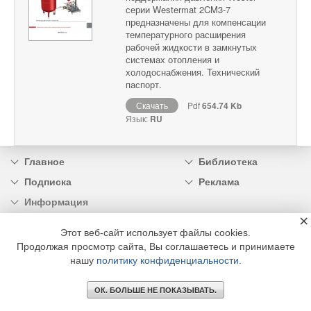
серии Westermat 2CM3-7
предназначены для компенсации
температурного расширения
рабочей жидкости в замкнутых
системах отопления и
холодоснабжения. Технический
паспорт.
Скачать
Pdf
654.74 Kb
Язык:
RU
Главное
Библиотека
Подписка
Реклама
Информация
×
© 2002 - 2026 OOO Издательский дом «МЕДИА ТЕХНОЛОДЖИ» +7 (495) 665-00-
Этот веб-сайт использует файлы cookies.
00
Продолжая просмотр сайта, Вы соглашаетесь и принимаете
нашу
политику конфиденциальности
.
ОК. БОЛЬШЕ НЕ ПОКАЗЫВАТЬ.