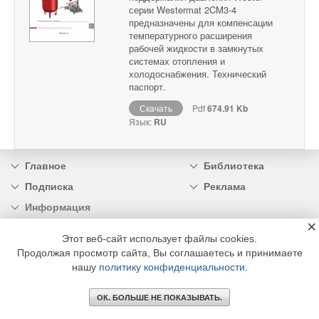
серии Westermat 2CM3-4
предназначены для компенсации
температурного расширения
рабочей жидкости в замкнутых
системах отопления и
холодоснабжения. Технический
паспорт.
Скачать
Pdf
674.91 Kb
Язык:
RU
Главное
Библиотека
Подписка
Реклама
Информация
×
© 2002 - 2026 OOO Издательский дом «МЕДИА ТЕХНОЛОДЖИ» +7 (495) 665-00-
Этот веб-сайт использует файлы cookies.
00
Продолжая просмотр сайта, Вы соглашаетесь и принимаете
нашу
политику конфиденциальности
.
ОК. БОЛЬШЕ НЕ ПОКАЗЫВАТЬ.