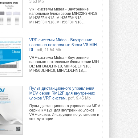
3.63 Mb
VRF-системы Midea - Внутренние
напольные блоки серии MIH22F3HN18,
MIH28F3HN18, MIH36F3HN18,
MIH45F3HN18, MIH56F3HN18,...
VRF-системы Midea - Внутренние
напольно-потолочные блоки V8 MIH-
DL.
pdf, 11.54 Mb
VRF-системы Midea - Внутренние
напольно-потолочные блоки серии MIH-
DL: MIH36DLHN18, MIH45DLHN18,
MIH56DLHN18, MIH71DLHN18,...
Пульт дистанционного управления
MDV серии RM12F для внутренних
блоков VRF систем.
pdf, 9.45 Mb
Пульт дистанционного управления MDV
серии RM12F для внутренних блоков
VRF систем. Инструкция по установке и
эксплуатации.