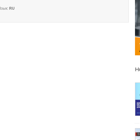
зык:
RU
Н