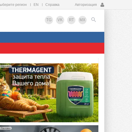
ыберите регион
EN
Справка
Авторизация
TG
VK
RT
MX
EN
Реклама
Реклама