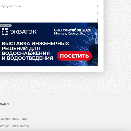
е документы
»
Реклама
ация
льское соглашение
онфиденциальности