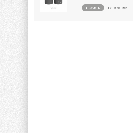
Скачать
Pdf
6.90 Mb
Я