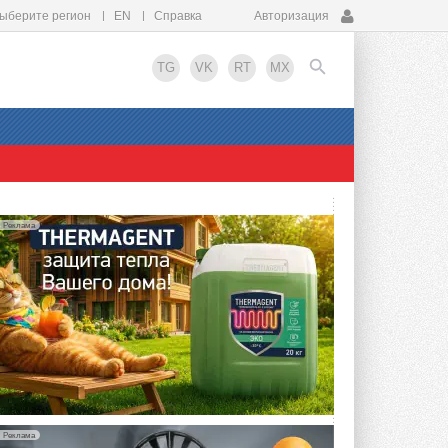
ыберите регион
EN
Справка
Авторизация
TG
VK
RT
MX
EN
Реклама
Реклама