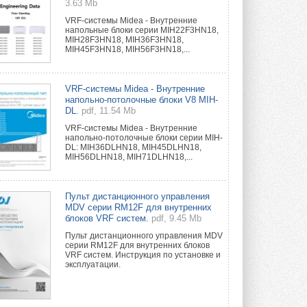
3.63 Mb
VRF-системы Midea - Внутренние
напольные блоки серии MIH22F3HN18,
MIH28F3HN18, MIH36F3HN18,
MIH45F3HN18, MIH56F3HN18,...
VRF-системы Midea - Внутренние
напольно-потолочные блоки V8 MIH-
DL.
pdf, 11.54 Mb
VRF-системы Midea - Внутренние
напольно-потолочные блоки серии MIH-
DL: MIH36DLHN18, MIH45DLHN18,
MIH56DLHN18, MIH71DLHN18,...
Пульт дистанционного управления
MDV серии RM12F для внутренних
блоков VRF систем.
pdf, 9.45 Mb
Пульт дистанционного управления MDV
серии RM12F для внутренних блоков
VRF систем. Инструкция по установке и
эксплуатации.