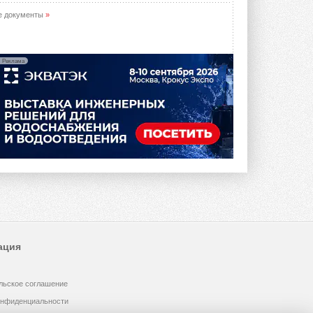
е документы
»
Реклама
ация
льское соглашение
онфиденциальности