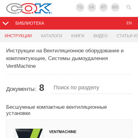
TG
VK
RT
MX
БИБЛИОТЕКА
EN
ИНСТРУКЦИИ
КАТАЛОГИ
КНИГИ
ВИДЕО
СТАТЬИ И
Инструкции на Вентиляционное оборудование и
комплектующие, Системы дымоудаления
VentMachine
8
Документы:
Каталог продукции VentMachine 2021 -
Бесшумные компактные вентиляционные
установки
VENTMACHINE