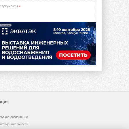
е документы
»
Реклама
ация
льское соглашение
онфиденциальности