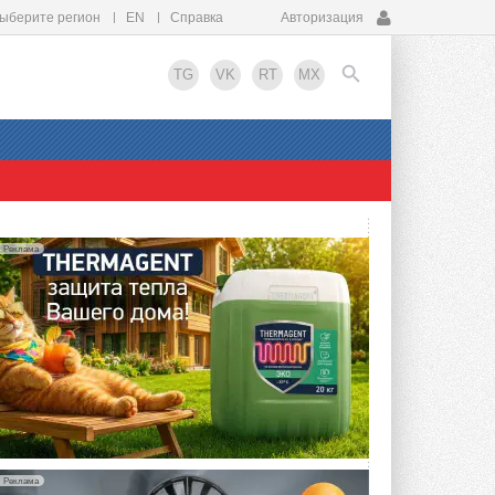
ыберите регион
EN
Справка
Авторизация
TG
VK
RT
MX
EN
Реклама
Реклама