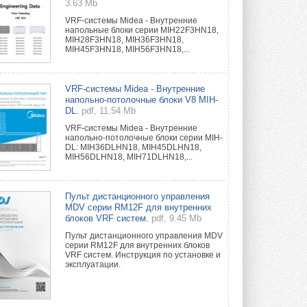
3.63 Mb
VRF-системы Midea - Внутренние
напольные блоки серии MIH22F3HN18,
MIH28F3HN18, MIH36F3HN18,
MIH45F3HN18, MIH56F3HN18,...
VRF-системы Midea - Внутренние
напольно-потолочные блоки V8 MIH-
DL.
pdf, 11.54 Mb
VRF-системы Midea - Внутренние
напольно-потолочные блоки серии MIH-
DL: MIH36DLHN18, MIH45DLHN18,
MIH56DLHN18, MIH71DLHN18,...
Пульт дистанционного управления
MDV серии RM12F для внутренних
блоков VRF систем.
pdf, 9.45 Mb
Пульт дистанционного управления MDV
серии RM12F для внутренних блоков
VRF систем. Инструкция по установке и
эксплуатации.