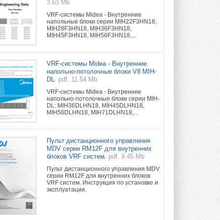
3.63 Mb
VRF-системы Midea - Внутренние
напольные блоки серии MIH22F3HN18,
MIH28F3HN18, MIH36F3HN18,
MIH45F3HN18, MIH56F3HN18,...
VRF-системы Midea - Внутренние
напольно-потолочные блоки V8 MIH-
DL.
pdf, 11.54 Mb
VRF-системы Midea - Внутренние
напольно-потолочные блоки серии MIH-
DL: MIH36DLHN18, MIH45DLHN18,
MIH56DLHN18, MIH71DLHN18,...
Пульт дистанционного управления
MDV серии RM12F для внутренних
блоков VRF систем.
pdf, 9.45 Mb
Пульт дистанционного управления MDV
серии RM12F для внутренних блоков
VRF систем. Инструкция по установке и
эксплуатации.