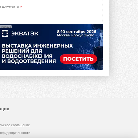
е документы
»
Реклама
ация
льское соглашение
онфиденциальности