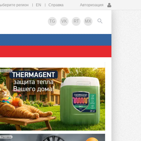
ыберите регион
EN
Справка
Авторизация
TG
VK
RT
MX
EN
Реклама
Реклама