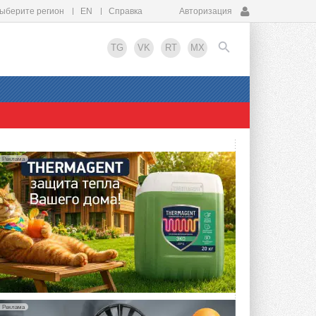
ыберите регион
EN
Справка
Авторизация
TG
VK
RT
MX
EN
Реклама
Реклама