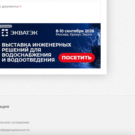
е документы
»
Реклама
ация
льское соглашение
онфиденциальности