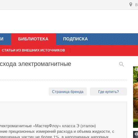
В
ИИ
БИБЛИОТЕКА
ПОДПИСКА
СТАТЬИ ИЗ ВНЕШНИХ ИСТОЧНИКОВ
асхода электромагнитные
Страница бренда
Где купить?
лектромагнитные «МастерФлоу» класса Э (эталон)
ние прецизионных измерений расхода и объема жидкости, с
звешенных частиц не более 1%, в наполненных напорных