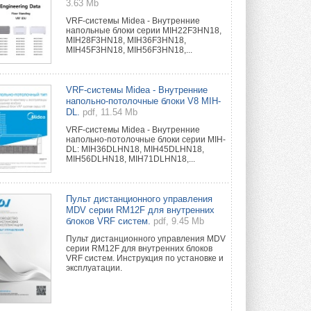
3.63 Mb
VRF-системы Midea - Внутренние
напольные блоки серии MIH22F3HN18,
MIH28F3HN18, MIH36F3HN18,
MIH45F3HN18, MIH56F3HN18,...
VRF-системы Midea - Внутренние
напольно-потолочные блоки V8 MIH-
DL.
pdf, 11.54 Mb
VRF-системы Midea - Внутренние
напольно-потолочные блоки серии MIH-
DL: MIH36DLHN18, MIH45DLHN18,
MIH56DLHN18, MIH71DLHN18,...
Пульт дистанционного управления
MDV серии RM12F для внутренних
блоков VRF систем.
pdf, 9.45 Mb
Пульт дистанционного управления MDV
серии RM12F для внутренних блоков
VRF систем. Инструкция по установке и
эксплуатации.