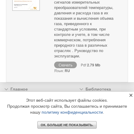
сигналов измерительных
преобразователей температуры,
давления и расхода газа в их
показания и вычисления объема
газа, приведенного к
стандартным условиям, при
контроле и учете, в том числе
коммерческом, потребления
природного газа в различных
отраслях . Руководство по
эксплуатации.
Скачать
Pdf
2.79 Mb
Язык:
RU
Главное
Библиотека
×
Подписка
Реклама
Этот веб-сайт использует файлы cookies.
Продолжая просмотр сайта, Вы соглашаетесь и принимаете
Информация
нашу
политику конфиденциальности
.
© 2002 - 2026 OOO Издательский дом «МЕДИА ТЕХНОЛОДЖИ» +7 (495) 665-00-
00
ОК. БОЛЬШЕ НЕ ПОКАЗЫВАТЬ.