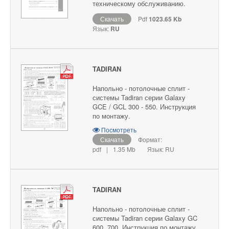
техническому обслуживанию.
Скачать
Pdf
1023.65 Kb
Язык:
RU
TADIRAN
Напольно - потолочные сплит -
системы Tadiran серии Galaxy
GCE / GCL 300 - 550. Инструкция
по монтажу.
Посмотреть
Скачать
Формат:
pdf
|
1.35 Mb
Язык: RU
TADIRAN
Напольно - потолочные сплит -
системы Tadiran серии Galaxy GC
600, 700. Инструкция по монтажу.