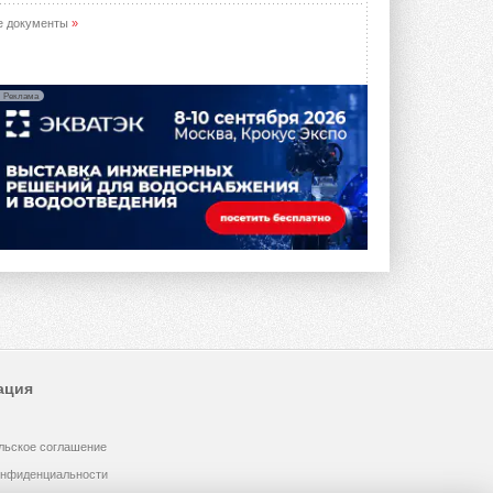
е документы
»
Реклама
ация
льское соглашение
онфиденциальности