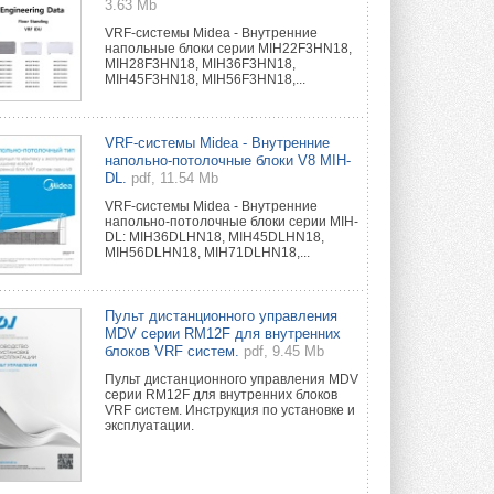
3.63 Mb
VRF-системы Midea - Внутренние
напольные блоки серии MIH22F3HN18,
MIH28F3HN18, MIH36F3HN18,
MIH45F3HN18, MIH56F3HN18,...
VRF-системы Midea - Внутренние
напольно-потолочные блоки V8 MIH-
DL.
pdf, 11.54 Mb
VRF-системы Midea - Внутренние
напольно-потолочные блоки серии MIH-
DL: MIH36DLHN18, MIH45DLHN18,
MIH56DLHN18, MIH71DLHN18,...
Пульт дистанционного управления
MDV серии RM12F для внутренних
блоков VRF систем.
pdf, 9.45 Mb
Пульт дистанционного управления MDV
серии RM12F для внутренних блоков
VRF систем. Инструкция по установке и
эксплуатации.