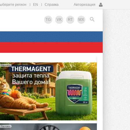
ыберите регион
EN
Справка
Авторизация
TG
VK
RT
MX
EN
Реклама
Реклама