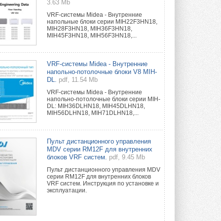
3.63 Mb
VRF-системы Midea - Внутренние
напольные блоки серии MIH22F3HN18,
MIH28F3HN18, MIH36F3HN18,
MIH45F3HN18, MIH56F3HN18,...
VRF-системы Midea - Внутренние
напольно-потолочные блоки V8 MIH-
DL.
pdf, 11.54 Mb
VRF-системы Midea - Внутренние
напольно-потолочные блоки серии MIH-
DL: MIH36DLHN18, MIH45DLHN18,
MIH56DLHN18, MIH71DLHN18,...
Пульт дистанционного управления
MDV серии RM12F для внутренних
блоков VRF систем.
pdf, 9.45 Mb
Пульт дистанционного управления MDV
серии RM12F для внутренних блоков
VRF систем. Инструкция по установке и
эксплуатации.