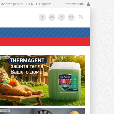
ыберите регион
EN
Справка
Авторизация
TG
VK
RT
MX
EN
Реклама
Реклама