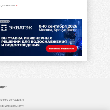
е документы
»
Реклама
ация
льское соглашение
онфиденциальности