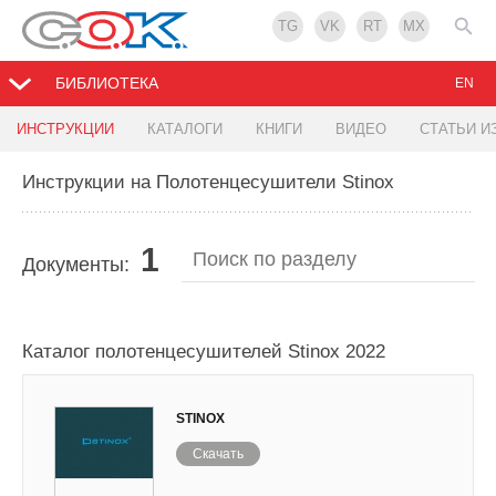
TG
VK
RT
MX
БИБЛИОТЕКА
EN
ИНСТРУКЦИИ
КАТАЛОГИ
КНИГИ
ВИДЕО
СТАТЬИ И
Инструкции на Полотенцесушители Stinox
1
Документы:
Каталог полотенцесушителей Stinox 2022
STINOX
Скачать