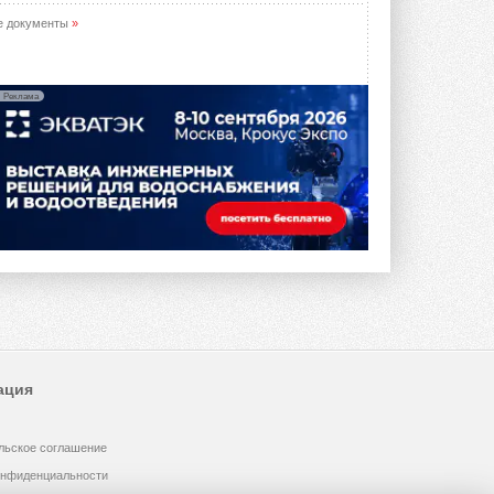
е документы
»
Реклама
ация
льское соглашение
онфиденциальности