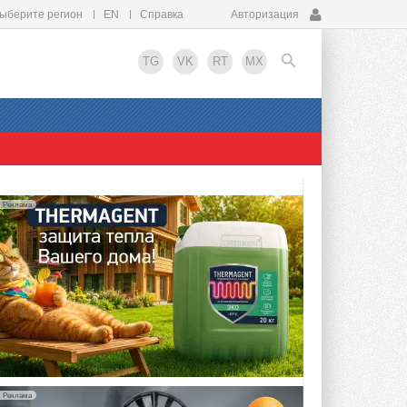
ыберите регион
EN
Справка
Авторизация
TG
VK
RT
MX
EN
Реклама
Реклама