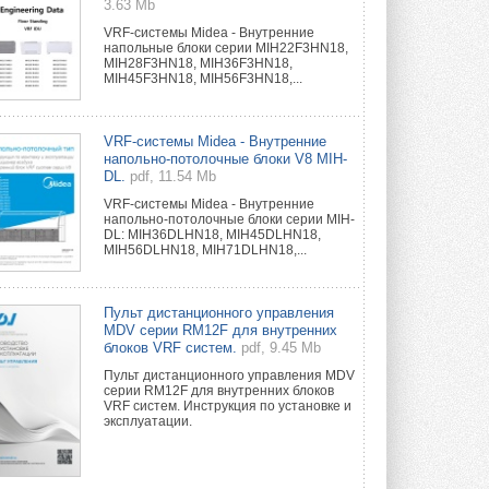
3.63 Mb
VRF-системы Midea - Внутренние
напольные блоки серии MIH22F3HN18,
MIH28F3HN18, MIH36F3HN18,
MIH45F3HN18, MIH56F3HN18,...
VRF-системы Midea - Внутренние
напольно-потолочные блоки V8 MIH-
DL.
pdf, 11.54 Mb
VRF-системы Midea - Внутренние
напольно-потолочные блоки серии MIH-
DL: MIH36DLHN18, MIH45DLHN18,
MIH56DLHN18, MIH71DLHN18,...
Пульт дистанционного управления
MDV серии RM12F для внутренних
блоков VRF систем.
pdf, 9.45 Mb
Пульт дистанционного управления MDV
серии RM12F для внутренних блоков
VRF систем. Инструкция по установке и
эксплуатации.