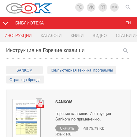
TG
VK
RT
MX
БИБЛИОТЕКА
EN
ИНСТРУКЦИИ
КАТАЛОГИ
КНИГИ
ВИДЕО
СТАТЬИ И
Инструкция на Горячие клавиши
SANKOM
Компьютерная техника, программы
Страница бренда
SANKOM
Горячие клавиши. Инструкция
Sankom по применению.
Скачать
Pdf
75.79 Kb
Язык:
RU