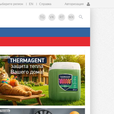
ыберите регион
EN
Справка
Авторизация
TG
VK
RT
MX
EN
Реклама
Реклама