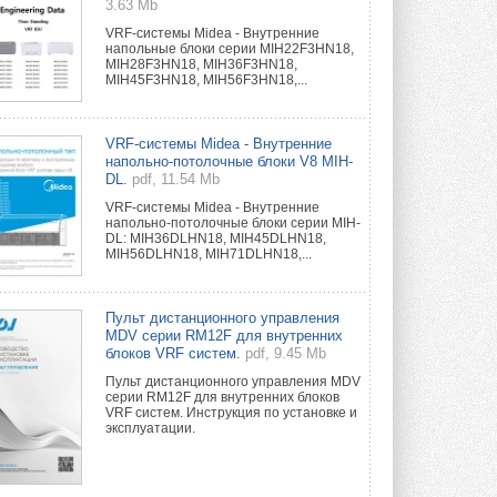
3.63 Mb
VRF-системы Midea - Внутренние
напольные блоки серии MIH22F3HN18,
MIH28F3HN18, MIH36F3HN18,
MIH45F3HN18, MIH56F3HN18,...
VRF-системы Midea - Внутренние
напольно-потолочные блоки V8 MIH-
DL.
pdf, 11.54 Mb
VRF-системы Midea - Внутренние
напольно-потолочные блоки серии MIH-
DL: MIH36DLHN18, MIH45DLHN18,
MIH56DLHN18, MIH71DLHN18,...
Пульт дистанционного управления
MDV серии RM12F для внутренних
блоков VRF систем.
pdf, 9.45 Mb
Пульт дистанционного управления MDV
серии RM12F для внутренних блоков
VRF систем. Инструкция по установке и
эксплуатации.