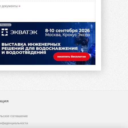
е документы
»
Реклама
ация
льское соглашение
онфиденциальности