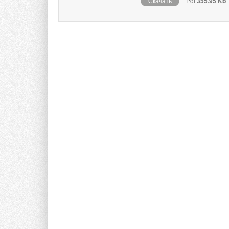
Скачать
Pdf
355.95 Kb