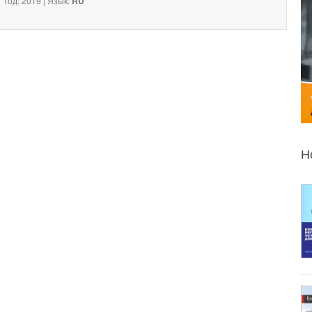
год: 2019 | Язык:
RU
Н