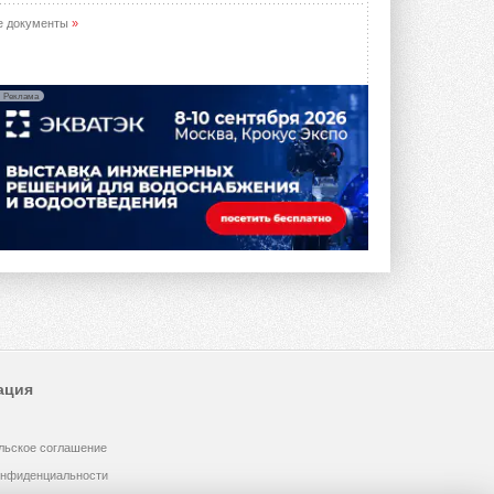
е документы
»
Реклама
ация
льское соглашение
онфиденциальности