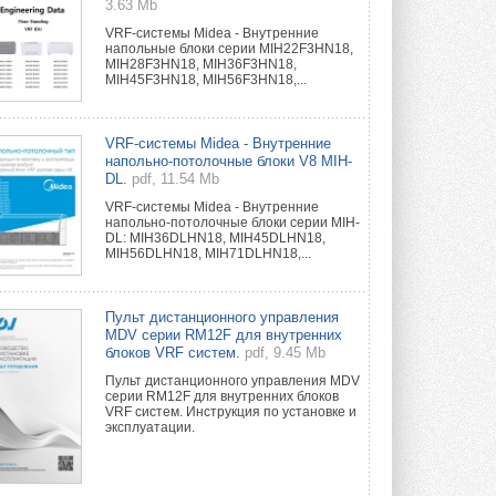
3.63 Mb
VRF-системы Midea - Внутренние
напольные блоки серии MIH22F3HN18,
MIH28F3HN18, MIH36F3HN18,
MIH45F3HN18, MIH56F3HN18,...
VRF-системы Midea - Внутренние
напольно-потолочные блоки V8 MIH-
DL.
pdf, 11.54 Mb
VRF-системы Midea - Внутренние
напольно-потолочные блоки серии MIH-
DL: MIH36DLHN18, MIH45DLHN18,
MIH56DLHN18, MIH71DLHN18,...
Пульт дистанционного управления
MDV серии RM12F для внутренних
блоков VRF систем.
pdf, 9.45 Mb
Пульт дистанционного управления MDV
серии RM12F для внутренних блоков
VRF систем. Инструкция по установке и
эксплуатации.