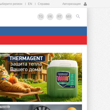
ыберите регион
EN
Справка
Авторизация
TG
VK
RT
MX
EN
Реклама
Реклама