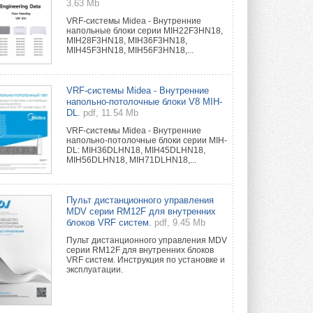
3.63 Mb
VRF-системы Midea - Внутренние
напольные блоки серии MIH22F3HN18,
MIH28F3HN18, MIH36F3HN18,
MIH45F3HN18, MIH56F3HN18,...
VRF-системы Midea - Внутренние
напольно-потолочные блоки V8 MIH-
DL.
pdf, 11.54 Mb
VRF-системы Midea - Внутренние
напольно-потолочные блоки серии MIH-
DL: MIH36DLHN18, MIH45DLHN18,
MIH56DLHN18, MIH71DLHN18,...
Пульт дистанционного управления
MDV серии RM12F для внутренних
блоков VRF систем.
pdf, 9.45 Mb
Пульт дистанционного управления MDV
серии RM12F для внутренних блоков
VRF систем. Инструкция по установке и
эксплуатации.