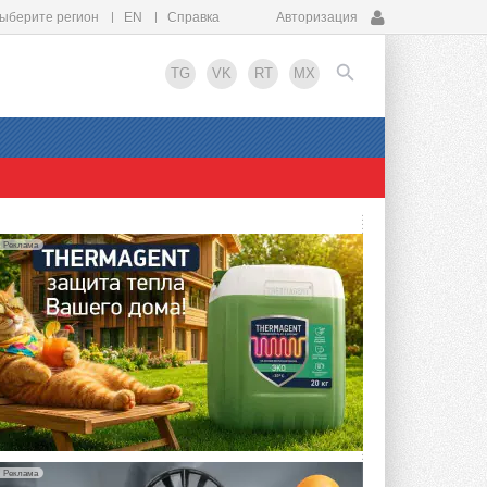
ыберите регион
EN
Справка
Авторизация
TG
VK
RT
MX
EN
Реклама
Реклама