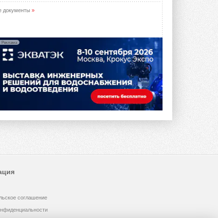
е документы
»
Реклама
ация
льское соглашение
онфиденциальности