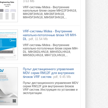
3.63 Mb
VRF-системы Midea - Внутренние
напольные блоки серии MIH22F3HN18,
MIH28F3HN18, MIH36F3HN18,
MIH45F3HN18, MIH56F3HN18,...
VRF-системы Midea - Внутренние
напольно-потолочные блоки V8 MIH-
DL.
pdf, 11.54 Mb
VRF-системы Midea - Внутренние
напольно-потолочные блоки серии MIH-
DL: MIH36DLHN18, MIH45DLHN18,
MIH56DLHN18, MIH71DLHN18,...
Пульт дистанционного управления
MDV серии RM12F для внутренних
блоков VRF систем.
pdf, 9.45 Mb
Пульт дистанционного управления MDV
серии RM12F для внутренних блоков
VRF систем. Инструкция по установке и
эксплуатации.