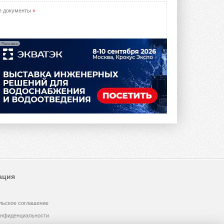
е документы
»
Реклама
ация
льское соглашение
онфиденциальности