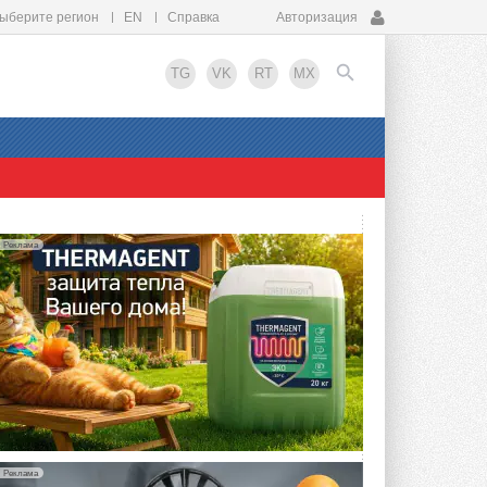
ыберите регион
EN
Справка
Авторизация
TG
VK
RT
MX
EN
Реклама
Реклама