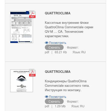
QUATTROCLIMA
Кассетные внутренние блоки
QuattroClima Commerciale серии
QV-M ... CA. Технические
характеристики.
Посмотреть
Скачать
Формат:
pdf
|
65.21 Kb
Язык: RU
QUATTROCLIMA
Кондиционеры QuattroClima
Commerciale кассетного типа.
Инструкция по монтажу.
Посмотреть
Скачать
Формат:
pdf
|
1.29 Mb
Язык: RU