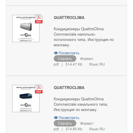
QUATTROCLIMA
Кондиционеры QuattroClima
Commerciale напольно-
потолочного типа. Инструкция по
монтажу.
Посмотреть
Скачать
Формат:
pdf
|
514.47 Kb
Язык: RU
QUATTROCLIMA
Кондиционеры QuattroClima
Commerciale канального типа.
Инструкция по монтажу.
Посмотреть
Скачать
Формат:
pdf
|
374.95 Kb
Язык: RU