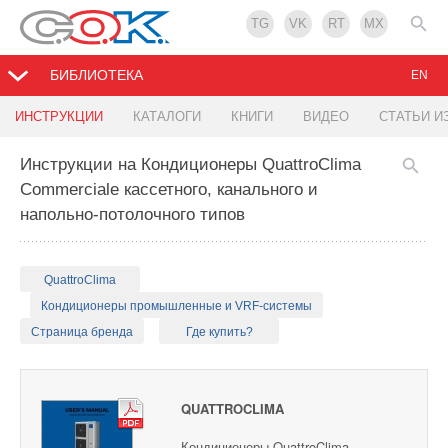
TG
VK
RT
MX
БИБЛИОТЕКА
EN
ИНСТРУКЦИИ
КАТАЛОГИ
КНИГИ
ВИДЕО
СТАТЬИ И
Инструкции на Кондиционеры QuattroClima
Commerciale кассетного, канального и
напольно-потолочного типов
QuattroClima
Кондиционеры промышленные и VRF-системы
Страница бренда
Где купить?
QUATTROCLIMA
Кондиционеры QuattroClima