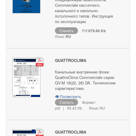
Commerciale кассетного,
канального и напольно-
потолочного типов. Инструкция
по эксплуатации.
Скачать
Pdf
879.86 Kb
Язык:
RU
QUATTROCLIMA
Канальные внутренние блоки
QuattroClima Commerciale серии
QV-M 18(22, 28) DA. Технические
характеристики.
Посмотреть
Скачать
Формат:
pdf
|
95.42 Kb
Язык: RU
QUATTROCLIMA