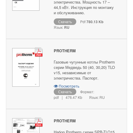
электричества. Мощность 17 –
44,5 кВт. Инструкция по монтажу
и обслуживанию.
Скачать
Pdf
780.13 Kb
Язык:
RU
PROTHERM
Газовые чугунные котлы Protherm
серии Медведь 50 (40, 30,20) TLO
v15, независимые от
электричества. Паспорт.
Посмотреть
Скачать
Формат:
pdf
|
476.47 Kb
Язык: RU
PROTHERM
Набор Protherm серии SPB-TLO15