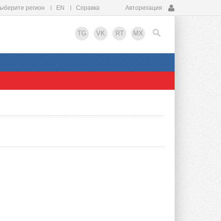
ыберите регион
EN
Справка
Авторизация
TG
VK
RT
MX
EN