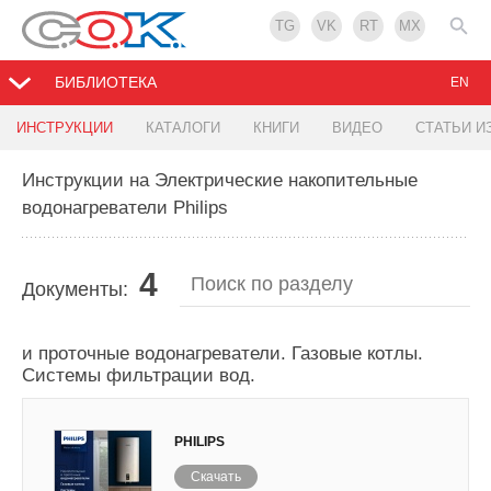
TG
VK
RT
MX
БИБЛИОТЕКА
EN
ИНСТРУКЦИИ
КАТАЛОГИ
КНИГИ
ВИДЕО
СТАТЬИ И
Инструкции на Электрические накопительные
водонагреватели Philips
4
Документы:
Каталог продукции Philips 2025 - Накопительные
и проточные водонагреватели. Газовые котлы.
Системы фильтрации вод.
PHILIPS
Скачать