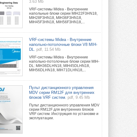
3.63 Mb
VRF-системы Midea - Внутренние
напольные блоки серии MIH22F3HN18,
MIH28F3HN18, MIH36F3HN18,
MIH45F3HN18, MIH56F3HN18,...
VRF-системы Midea - Внутренние
напольно-потолочные блоки V8 MIH-
DL.
pdf, 11.54 Mb
VRF-системы Midea - Внутренние
напольно-потолочные блоки серии MIH-
DL: MIH36DLHN18, MIH45DLHN18,
MIH56DLHN18, MIH71DLHN18,...
Пульт дистанционного управления
MDV серии RM12F для внутренних
блоков VRF систем.
pdf, 9.45 Mb
Пульт дистанционного управления MDV
серии RM12F для внутренних блоков
VRF систем. Инструкция по установке и
эксплуатации.