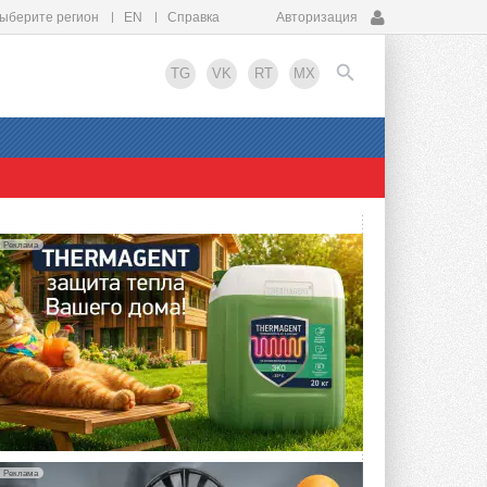
ыберите регион
EN
Справка
Авторизация
TG
VK
RT
MX
EN
Реклама
Реклама