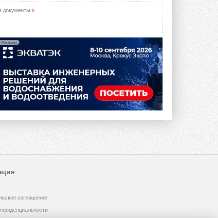
е документы
»
Реклама
ация
льское соглашение
онфиденциальности