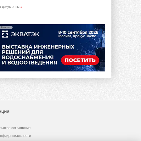
е документы
»
Реклама
ация
льское соглашение
онфиденциальности