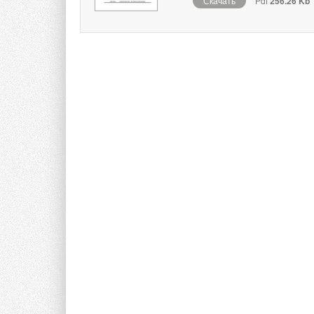
Скачать
Pdf
256.26 Kb