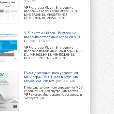
3.63 Mb
VRF-системы Midea - Внутренние
напольные блоки серии MIH22F3HN18,
MIH28F3HN18, MIH36F3HN18,
MIH45F3HN18, MIH56F3HN18,...
VRF-системы Midea - Внутренние
напольно-потолочные блоки V8 MIH-
DL.
pdf, 11.54 Mb
VRF-системы Midea - Внутренние
напольно-потолочные блоки серии MIH-
DL: MIH36DLHN18, MIH45DLHN18,
MIH56DLHN18, MIH71DLHN18,...
Пульт дистанционного управления
MDV серии RM12F для внутренних
блоков VRF систем.
pdf, 9.45 Mb
Пульт дистанционного управления MDV
серии RM12F для внутренних блоков
VRF систем. Инструкция по установке и
эксплуатации.