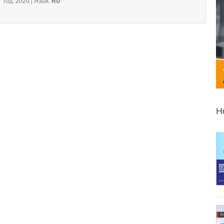
год: 2020 | Язык:
RU
Н