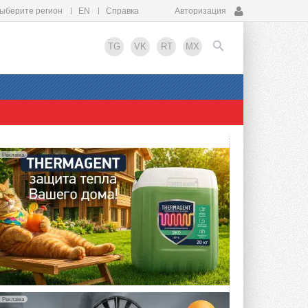
ыберите регион
EN
Справка
Авторизация
TG
VK
RT
MX
EN
Реклама
Реклама