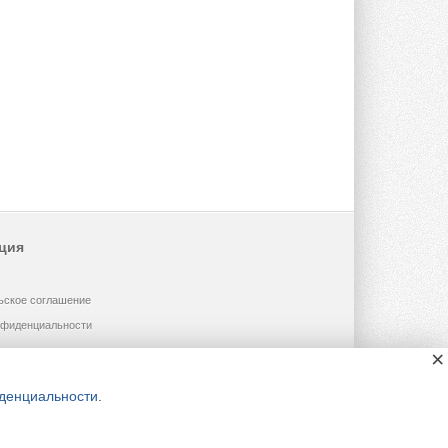
ция
ьское соглашение
нфиденциальности
×
денциальности
.