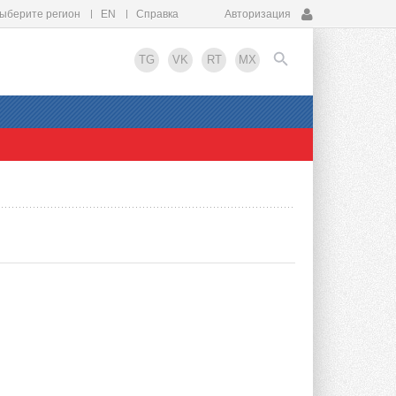
ыберите регион
EN
Справка
Авторизация
TG
VK
RT
MX
EN