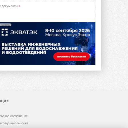
е документы
»
Реклама
ация
льское соглашение
онфиденциальности