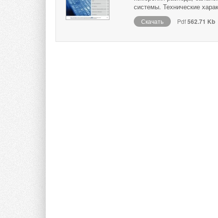
системы. Технические харак
Скачать
Pdf
562.71 Kb