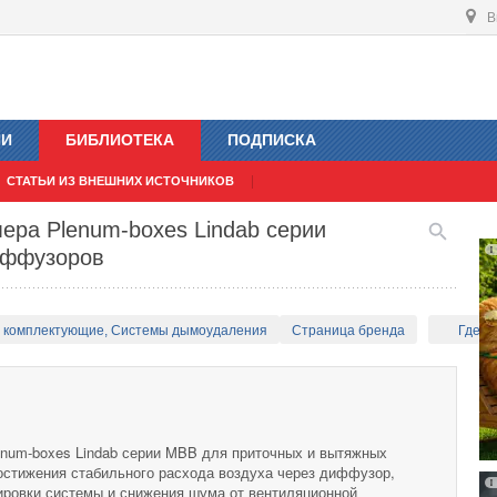
В
ИИ
БИБЛИОТЕКА
ПОДПИСКА
СТАТЬИ ИЗ ВНЕШНИХ ИСТОЧНИКОВ
ера Рlenum-boxes Lindab серии
иффузоров
и комплектующие, Системы дымоудаления
Страница бренда
Где к
num-boxes Lindab серии MBB для приточных и вытяжных
стижения стабильного расхода воздуха через диффузор,
ировки системы и снижения шума от вентиляционной