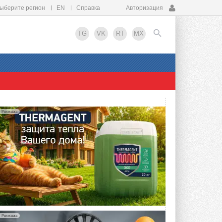
ыберите регион
EN
Справка
Авторизация
TG
VK
RT
MX
EN
Реклама
упить?
Реклама