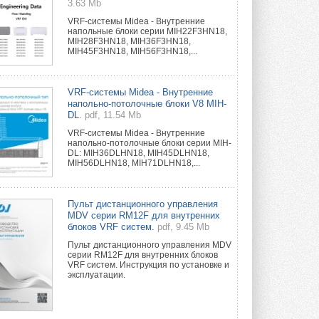
3.63 Mb
VRF-системы Midea - Внутренние
напольные блоки серии MIH22F3HN18,
MIH28F3HN18, MIH36F3HN18,
MIH45F3HN18, MIH56F3HN18,...
VRF-системы Midea - Внутренние
напольно-потолочные блоки V8 MIH-
DL.
pdf, 11.54 Mb
VRF-системы Midea - Внутренние
напольно-потолочные блоки серии MIH-
DL: MIH36DLHN18, MIH45DLHN18,
MIH56DLHN18, MIH71DLHN18,...
Пульт дистанционного управления
MDV серии RM12F для внутренних
блоков VRF систем.
pdf, 9.45 Mb
Пульт дистанционного управления MDV
серии RM12F для внутренних блоков
VRF систем. Инструкция по установке и
эксплуатации.