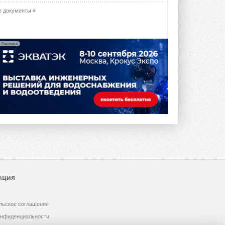
е документы
»
Реклама
ация
льское соглашение
онфиденциальности