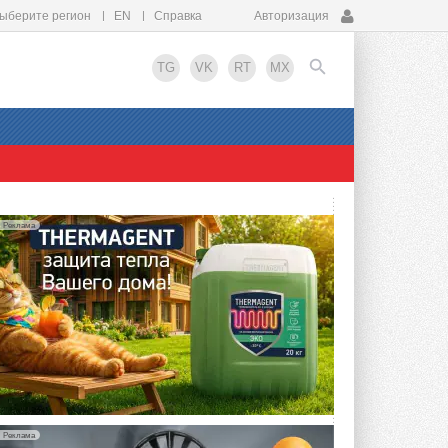
ыберите регион
EN
Справка
Авторизация
TG
VK
RT
MX
EN
Реклама
Реклама