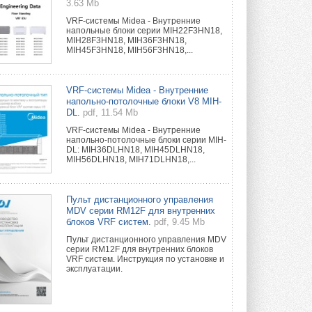
3.63 Mb
VRF-системы Midea - Внутренние
напольные блоки серии MIH22F3HN18,
MIH28F3HN18, MIH36F3HN18,
MIH45F3HN18, MIH56F3HN18,...
VRF-системы Midea - Внутренние
напольно-потолочные блоки V8 MIH-
DL.
pdf, 11.54 Mb
VRF-системы Midea - Внутренние
напольно-потолочные блоки серии MIH-
DL: MIH36DLHN18, MIH45DLHN18,
MIH56DLHN18, MIH71DLHN18,...
Пульт дистанционного управления
MDV серии RM12F для внутренних
блоков VRF систем.
pdf, 9.45 Mb
Пульт дистанционного управления MDV
серии RM12F для внутренних блоков
VRF систем. Инструкция по установке и
эксплуатации.