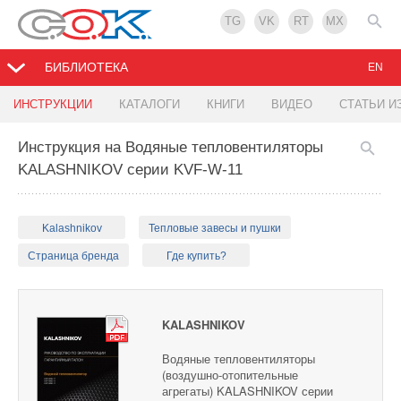
TG
VK
RT
MX
БИБЛИОТЕКА
EN
ИНСТРУКЦИИ
КАТАЛОГИ
КНИГИ
ВИДЕО
СТАТЬИ И
Инструкция на Водяные тепловентиляторы
KALASHNIKOV серии KVF-W-11
Kalashnikov
Тепловые завесы и пушки
Страница бренда
Где купить?
KALASHNIKOV
Водяные тепловентиляторы
(воздушно-отопительные
агрегаты) KALASHNIKOV серии