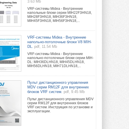
3.63 Mb
VRF-системы Midea - Внутренние
напольные блоки серии MIH22F3HN18,
MIH28F3HN18, MIH36F3HN18,
MIH45F3HN18, MIH56F3HN18,...
VRF-системы Midea - Внутренние
напольно-потолочные блоки V8 MIH-
DL.
pdf, 11.54 Mb
VRF-системы Midea - Внутренние
напольно-потолочные блоки серии MIH-
DL: MIH36DLHN18, MIH45DLHN18,
MIH56DLHN18, MIH71DLHN18,...
Пульт дистанционного управления
MDV серии RM12F для внутренних
блоков VRF систем.
pdf, 9.45 Mb
Пульт дистанционного управления MDV
серии RM12F для внутренних блоков
VRF систем. Инструкция по установке и
эксплуатации.