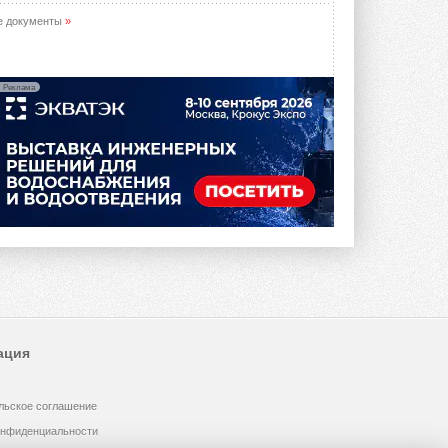
е документы
»
Реклама
ация
льское соглашение
онфиденциальности