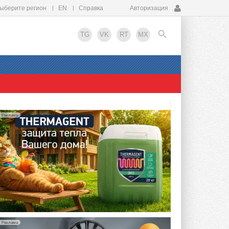
ыберите регион
EN
Справка
Авторизация
TG
VK
RT
MX
EN
Реклама
Реклама