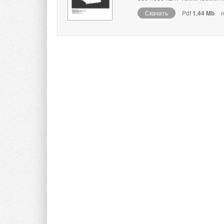
Скачать
Pdf
1.44 Mb
г