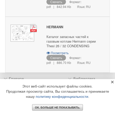
Скачать
Формат:
pdf
|
842.94 Kb
Язык: RU
HERMANN
Каталог запасных частей к
газовым котлам Hermann серии
Thesi 26 / 32 CONDENSING
Посмотреть
Скачать
Формат:
pdf
|
886.70 Kb
Язык: RU
Главное
Библиотека
×
Подписка
Реклама
Этот веб-сайт использует файлы cookies.
Продолжая просмотр сайта, Вы соглашаетесь и принимаете
Информация
нашу
политику конфиденциальности
.
© 2002 - 2026 OOO Издательский дом «МЕДИА ТЕХНОЛОДЖИ» +7 (495) 665-00-
00
ОК. БОЛЬШЕ НЕ ПОКАЗЫВАТЬ.