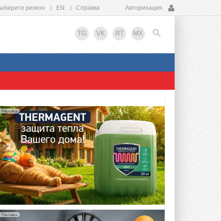
ыберите регион
EN
Справка
Авторизация
TG
VK
RT
MX
EN
Реклама
Реклама