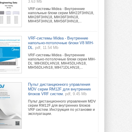
3.63 Mb
VRF-системы Midea - Внутренние
напольные блоки серии MIH22F3HN18,
MIH28F3HN18, MIH36F3HN18,
MIH45F3HN18, MIH56F3HN18,...
VRF-системы Midea - Внутренние
напольно-потолочные блоки V8 MIH-
DL.
pdf, 11.54 Mb
VRF-системы Midea - Внутренние
напольно-потолочные блоки серии MIH-
DL: MIH36DLHN18, MIH45DLHN18,
MIH56DLHN18, MIH71DLHN18,...
Пульт дистанционного управления
MDV серии RM12F для внутренних
блоков VRF систем.
pdf, 9.45 Mb
Пульт дистанционного управления MDV
серии RM12F для внутренних блоков
VRF систем. Инструкция по установке и
эксплуатации.