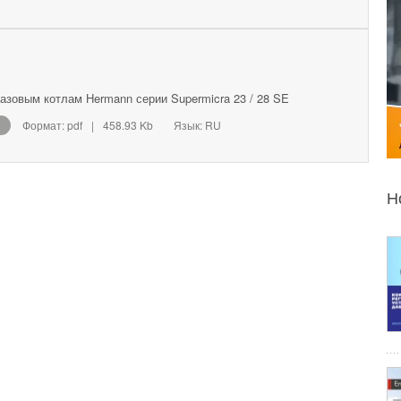
газовым котлам Hermann серии Supermicra 23 / 28 SE
Формат: pdf
|
458.93 Kb
Язык: RU
Н