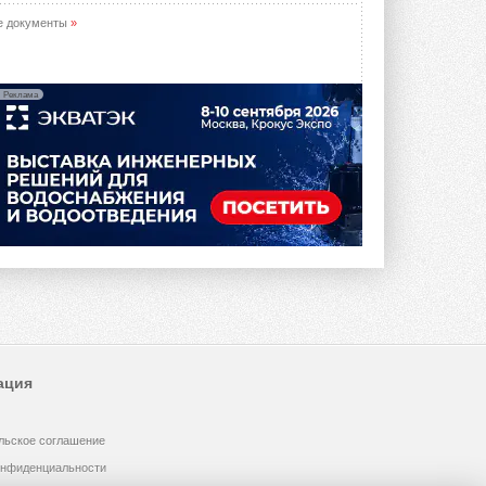
е документы
»
Реклама
ация
льское соглашение
онфиденциальности