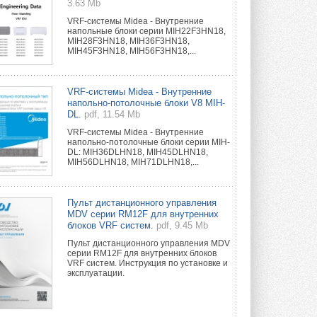
3.63 Mb
VRF-системы Midea - Внутренние
напольные блоки серии MIH22F3HN18,
MIH28F3HN18, MIH36F3HN18,
MIH45F3HN18, MIH56F3HN18,...
VRF-системы Midea - Внутренние
напольно-потолочные блоки V8 MIH-
DL.
pdf, 11.54 Mb
VRF-системы Midea - Внутренние
напольно-потолочные блоки серии MIH-
DL: MIH36DLHN18, MIH45DLHN18,
MIH56DLHN18, MIH71DLHN18,...
Пульт дистанционного управления
MDV серии RM12F для внутренних
блоков VRF систем.
pdf, 9.45 Mb
Пульт дистанционного управления MDV
серии RM12F для внутренних блоков
VRF систем. Инструкция по установке и
эксплуатации.