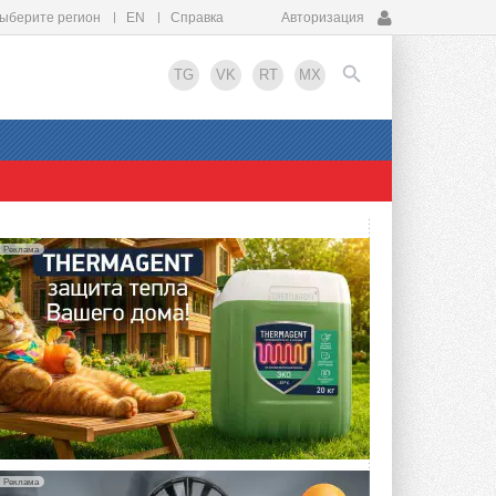
ыберите регион
EN
Справка
Авторизация
TG
VK
RT
MX
EN
Реклама
Реклама