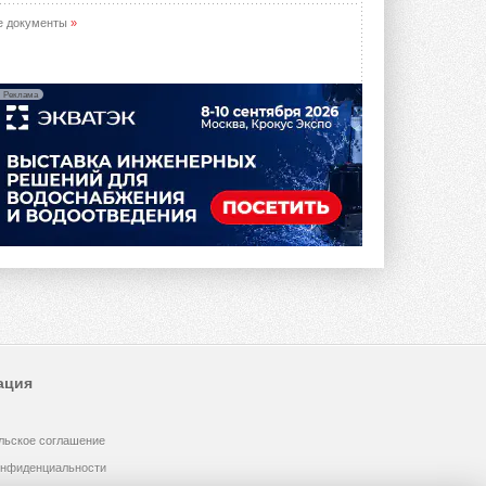
е документы
»
Реклама
ация
льское соглашение
онфиденциальности