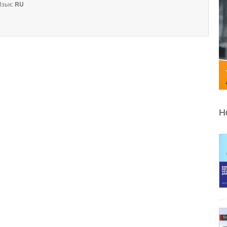
зык:
RU
Н