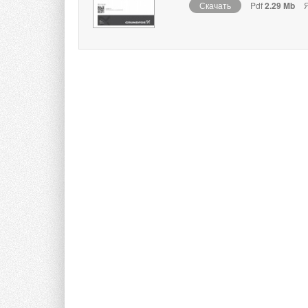
Скачать
Pdf
2.29 Mb
Я