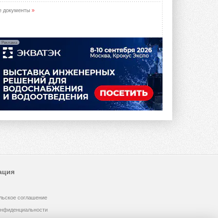
е документы
»
Реклама
ация
льское соглашение
онфиденциальности