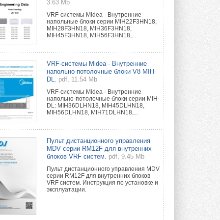
3.63 Mb
VRF-системы Midea - Внутренние
напольные блоки серии MIH22F3HN18,
MIH28F3HN18, MIH36F3HN18,
MIH45F3HN18, MIH56F3HN18,...
VRF-системы Midea - Внутренние
напольно-потолочные блоки V8 MIH-
DL.
pdf, 11.54 Mb
VRF-системы Midea - Внутренние
напольно-потолочные блоки серии MIH-
DL: MIH36DLHN18, MIH45DLHN18,
MIH56DLHN18, MIH71DLHN18,...
Пульт дистанционного управления
MDV серии RM12F для внутренних
блоков VRF систем.
pdf, 9.45 Mb
Пульт дистанционного управления MDV
серии RM12F для внутренних блоков
VRF систем. Инструкция по установке и
эксплуатации.