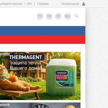
ыберите регион
EN
Справка
Авторизация
TG
VK
RT
MX
EN
Реклама
Реклама