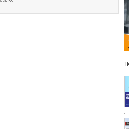
зык:
RU
Н