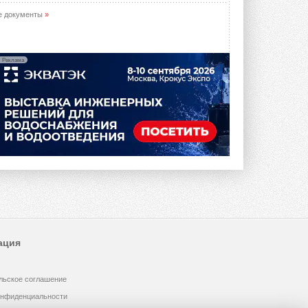
е документы
»
Реклама
ация
льское соглашение
онфиденциальности