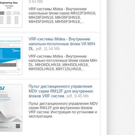
3.63 Mb
VRF-системы Midea - Внутренние
напольные блоки серии MIH22F3HN18,
MIH28F3HN18, MIH36F3HN18,
MIH45F3HN18, MIH56F3HN18,...
VRF-системы Midea - Внутренние
напольно-потолочные блоки V8 MIH-
DL.
pdf, 11.54 Mb
VRF-системы Midea - Внутренние
напольно-потолочные блоки серии MIH-
DL: MIH36DLHN18, MIH45DLHN18,
MIH56DLHN18, MIH71DLHN18,...
Пульт дистанционного управления
MDV серии RM12F для внутренних
блоков VRF систем.
pdf, 9.45 Mb
Пульт дистанционного управления MDV
серии RM12F для внутренних блоков
VRF систем. Инструкция по установке и
эксплуатации.