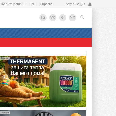
ыберите регион
EN
Справка
Авторизация
TG
VK
RT
MX
EN
Реклама
Реклама