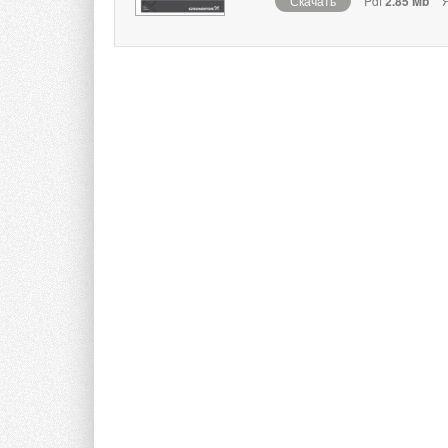
Скачать
Pdf
2.85 Mb
Я