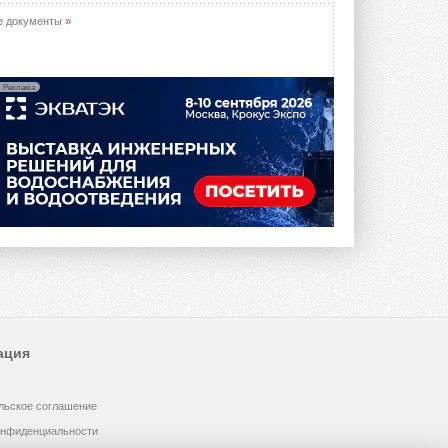
е документы
»
Реклама
ация
льское соглашение
онфиденциальности