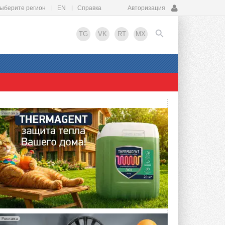
ыберите регион
EN
Справка
Авторизация
TG
VK
RT
MX
EN
Реклама
Реклама