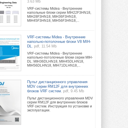
3.63 Mb
VRF-системы Midea - Внутренние
напольные блоки серии MIH22F3HN18,
MIH28F3HN18, MIH36F3HN18,
MIH45F3HN18, MIH56F3HN18,...
VRF-системы Midea - Внутренние
напольно-потолочные блоки V8 MIH-
DL.
pdf, 11.54 Mb
VRF-системы Midea - Внутренние
напольно-потолочные блоки серии MIH-
DL: MIH36DLHN18, MIH45DLHN18,
MIH56DLHN18, MIH71DLHN18,...
Пульт дистанционного управления
MDV серии RM12F для внутренних
блоков VRF систем.
pdf, 9.45 Mb
Пульт дистанционного управления MDV
серии RM12F для внутренних блоков
VRF систем. Инструкция по установке и
эксплуатации.