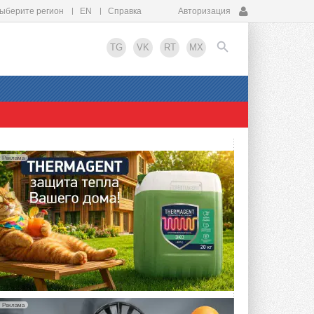
ыберите регион
EN
Справка
Авторизация
TG
VK
RT
MX
EN
Реклама
Реклама