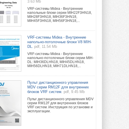
3.63 Mb
VRF-системы Midea - Внутренние
напольные блоки серии MIH22F3HN18,
MIH28F3HN18, MIH36F3HN18,
MIH45F3HN18, MIH56F3HN18,...
VRF-системы Midea - Внутренние
напольно-потолочные блоки V8 MIH-
DL.
pdf, 11.54 Mb
VRF-системы Midea - Внутренние
напольно-потолочные блоки серии MIH-
DL: MIH36DLHN18, MIH45DLHN18,
MIH56DLHN18, MIH71DLHN18,...
Пульт дистанционного управления
MDV серии RM12F для внутренних
блоков VRF систем.
pdf, 9.45 Mb
Пульт дистанционного управления MDV
серии RM12F для внутренних блоков
VRF систем. Инструкция по установке и
эксплуатации.