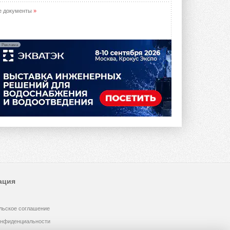
е документы
»
Реклама
ация
льское соглашение
онфиденциальности