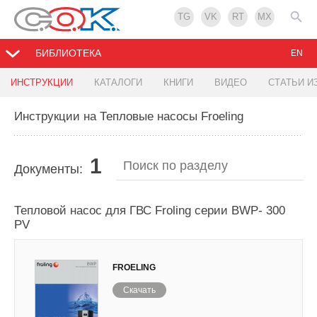
TG
VK
RT
MX
БИБЛИОТЕКА
EN
ИНСТРУКЦИИ
КАТАЛОГИ
КНИГИ
ВИДЕО
СТАТЬИ И
Инструкции на Тепловые насосы Froeling
1
Документы:
Тепловой насос для ГВС Froling серии BWP- 300
PV
FROELING
Скачать