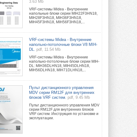
3.63 Mb
VRF-системы Midea - Внутренние
напольные блоки серии MIH22F3HN18,
MIH28F3HN18, MIH36F3HN18,
MIH45F3HN18, MIH56F3HN18,...
VRF-системы Midea - Внутренние
напольно-потолочные блоки V8 MIH-
DL.
pdf, 11.54 Mb
VRF-системы Midea - Внутренние
напольно-потолочные блоки серии MIH-
DL: MIH36DLHN18, MIH45DLHN18,
MIH56DLHN18, MIH71DLHN18,...
Пульт дистанционного управления
MDV серии RM12F для внутренних
блоков VRF систем.
pdf, 9.45 Mb
Пульт дистанционного управления MDV
серии RM12F для внутренних блоков
VRF систем. Инструкция по установке и
эксплуатации.