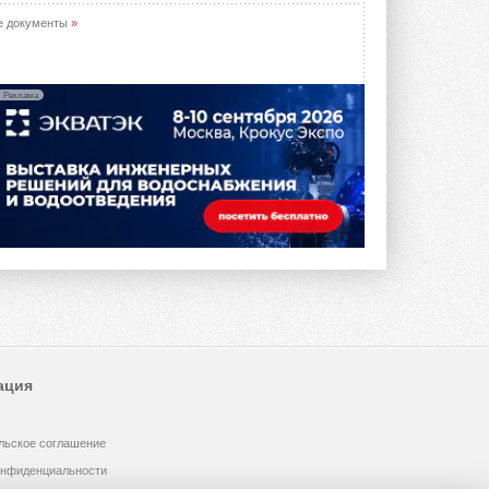
е документы
»
Реклама
ация
льское соглашение
онфиденциальности