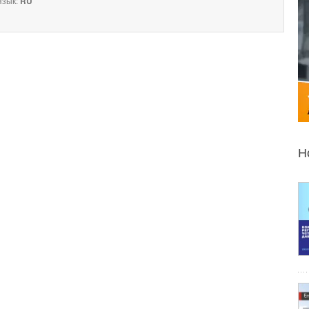
зык:
RU
Н