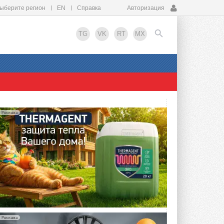
ыберите регион
EN
Справка
Авторизация
TG
VK
RT
MX
EN
Реклама
Реклама