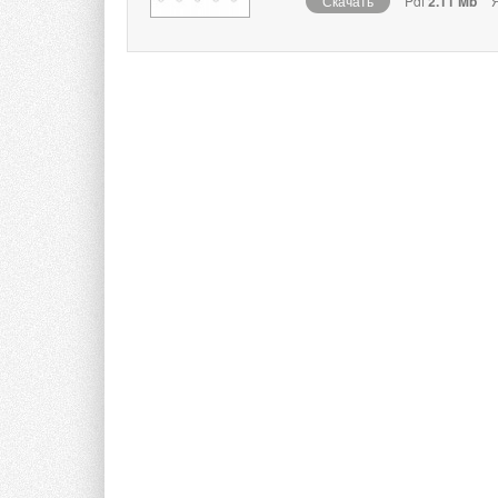
Скачать
Pdf
2.11 Mb
Я