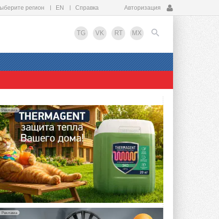
ыберите регион
EN
Справка
Авторизация
TG
VK
RT
MX
EN
Реклама
Реклама