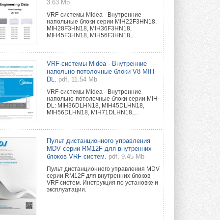
3.63 Mb
VRF-системы Midea - Внутренние
напольные блоки серии MIH22F3HN18,
MIH28F3HN18, MIH36F3HN18,
MIH45F3HN18, MIH56F3HN18,...
VRF-системы Midea - Внутренние
напольно-потолочные блоки V8 MIH-
DL.
pdf, 11.54 Mb
VRF-системы Midea - Внутренние
напольно-потолочные блоки серии MIH-
DL: MIH36DLHN18, MIH45DLHN18,
MIH56DLHN18, MIH71DLHN18,...
Пульт дистанционного управления
MDV серии RM12F для внутренних
блоков VRF систем.
pdf, 9.45 Mb
Пульт дистанционного управления MDV
серии RM12F для внутренних блоков
VRF систем. Инструкция по установке и
эксплуатации.