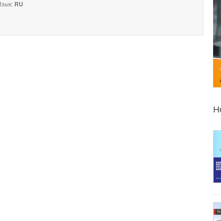
зык:
RU
Н