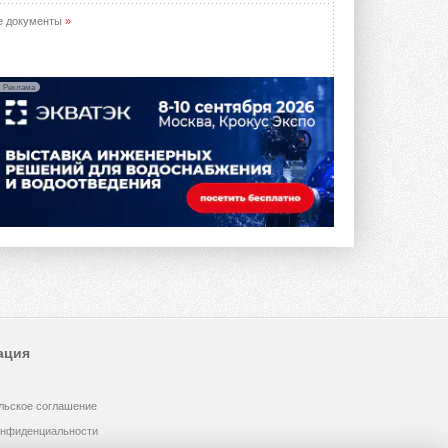
е документы
»
Реклама
ация
льское соглашение
онфиденциальности