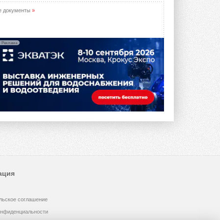
е документы
»
Реклама
ация
льское соглашение
онфиденциальности