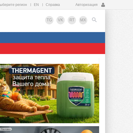
ыберите регион
EN
Справка
Авторизация
TG
VK
RT
MX
EN
Реклама
Реклама