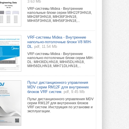
3.63 Mb
VRF-системы Midea - Внутренние
напольные блоки серии MIH22F3HN18,
MIH28F3HN18, MIH36F3HN18,
MIH45F3HN18, MIH56F3HN18,...
VRF-системы Midea - Внутренние
напольно-потолочные блоки V8 MIH-
DL.
pdf, 11.54 Mb
VRF-системы Midea - Внутренние
напольно-потолочные блоки серии MIH-
DL: MIH36DLHN18, MIH45DLHN18,
MIH56DLHN18, MIH71DLHN18,...
Пульт дистанционного управления
MDV серии RM12F для внутренних
блоков VRF систем.
pdf, 9.45 Mb
Пульт дистанционного управления MDV
серии RM12F для внутренних блоков
VRF систем. Инструкция по установке и
эксплуатации.