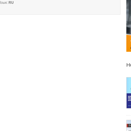
зык:
RU
Н